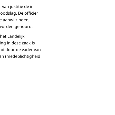
van justitie de in
odslag. De officier
we aanwijzingen,
 worden gehoord.
het Landelijk
ng in deze zaak is
end door de vader van
van (medeplichtigheid