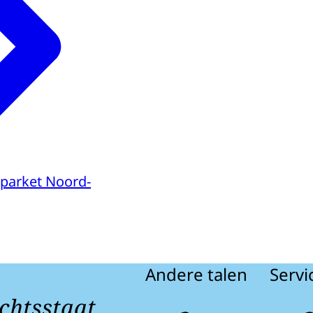
parket Noord-
Andere talen
Servi
chtsstaat