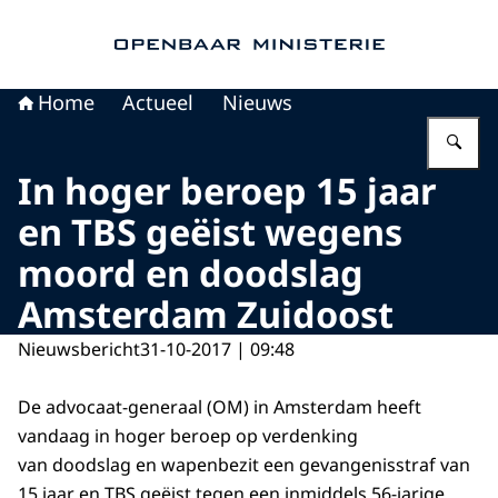
Naar de homepage van Openbaar Ministerie
Home
Actueel
Nieuws
Vu
In hoger beroep 15 jaar
en TBS geëist wegens
moord en doodslag
Amsterdam Zuidoost
Nieuwsbericht
31-10-2017 | 09:48
De advocaat-generaal (OM) in Amsterdam heeft
vandaag in hoger beroep op verdenking
van doodslag en wapenbezit een gevangenisstraf van
15 jaar en TBS geëist tegen een inmiddels 56-jarige