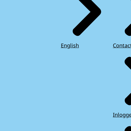
English
Contac
Inlogg