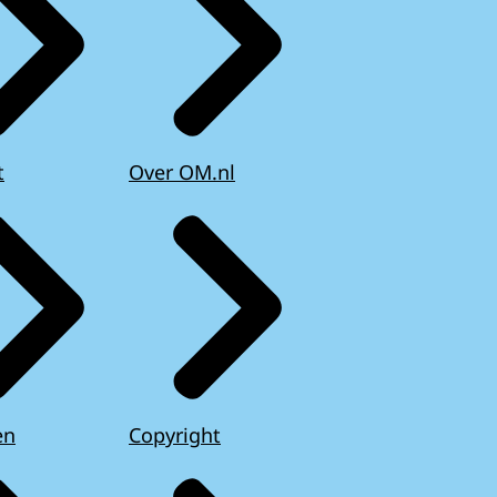
t
Over OM.nl
en
Copyright