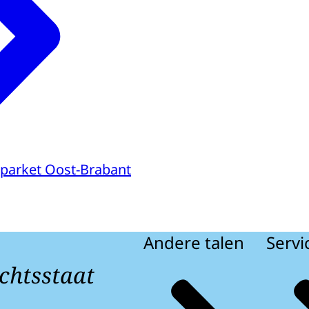
parket Oost-Brabant
Andere talen
Servi
chtsstaat