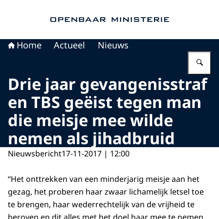
Naar de homepage van Openbaar Ministerie
Home
Actueel
Nieuws
Vu
Drie jaar gevangenisstraf
en TBS geëist tegen man
die meisje mee wilde
nemen als jihadbruid
Nieuwsbericht
17-11-2017 | 12:00
“Het onttrekken van een minderjarig meisje aan het
gezag, het proberen haar zwaar lichamelijk letsel toe
te brengen, haar wederrechtelijk van de vrijheid te
beroven en dit alles met het doel haar mee te nemen