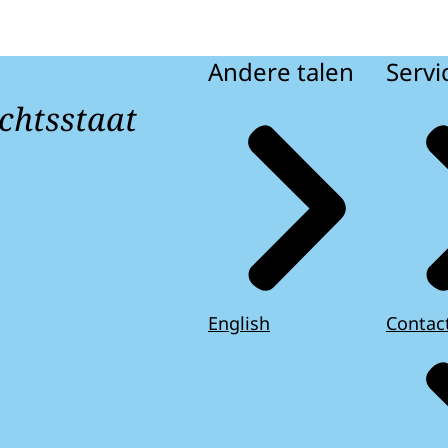
Andere talen
Servi
chtsstaat
English
Contac