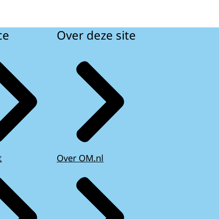
ce
Over deze site
t
Over OM.nl