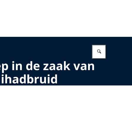
Vul in wat 
p in de zaak van
jihadbruid