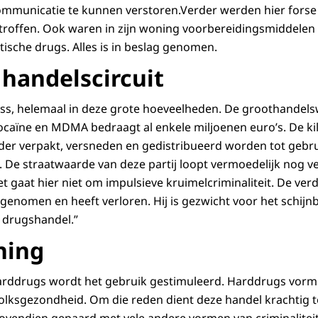
ommunicatie te kunnen verstoren.Verder werden hier forse
roffen. Ook waren in zijn woning voorbereidingsmiddelen
tische drugs. Alles is in beslag genomen.
 handelscircuit
ess, helemaal in deze grote hoeveelheden. De groothandel
cocaïne en MDMA bedraagt al enkele miljoenen euro’s. De ki
der verpakt, versneden en gedistribueerd worden tot gebr
m. De straatwaarde van deze partij loopt vermoedelijk nog v
“Het gaat hier niet om impulsieve kruimelcriminaliteit. De ve
 genomen en heeft verloren. Hij is gezwicht voor het schijn
 drugshandel.”
ning
harddrugs wordt het gebruik gestimuleerd. Harddrugs vorm
olksgezondheid. Om die reden dient deze handel krachtig 