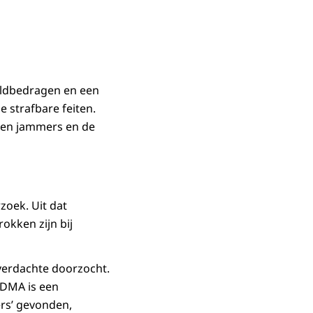
eldbedragen en een
e strafbare feiten.
men jammers en de
zoek. Uit dat
kken zijn bij
verdachte doorzocht.
MDMA is een
ers’ gevonden,