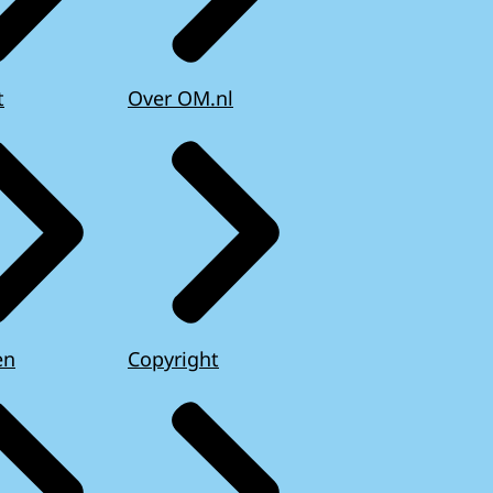
t
Over OM.nl
en
Copyright