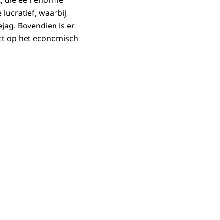
t, die een enorme
lucratief, waarbij
ejag. Bovendien is er
ect op het economisch