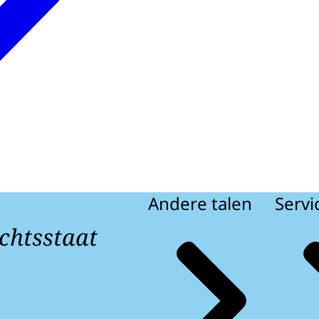
Andere talen
Servi
chtsstaat