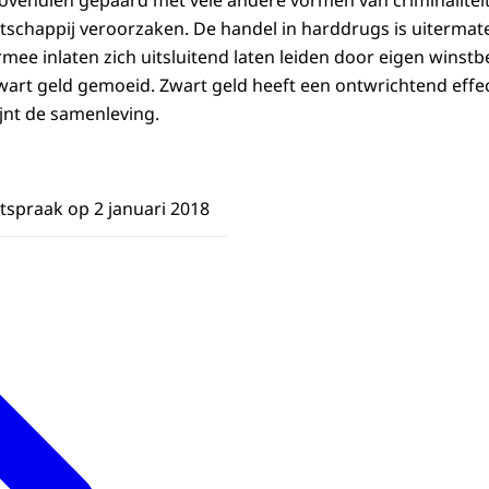
ovendien gepaard met vele andere vormen van criminalitei
tschappij veroorzaken. De handel in harddrugs is uitermate 
mee inlaten zich uitsluitend laten leiden door eigen winstb
wart geld gemoeid. Zwart geld heeft een ontwrichtend eff
jnt de samenleving.
tspraak op 2 januari 2018