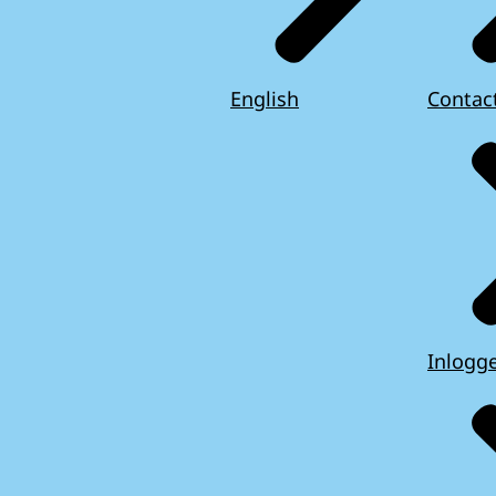
English
Contac
Inlogg