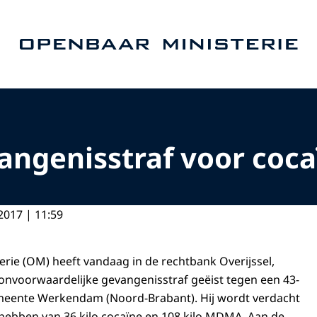
Naar de homepage van Openbaar Ministerie
vangenisstraf voor coc
2017 | 11:59
rie (OM) heeft vandaag in de rechtbank Overijssel,
r onvoorwaardelijke gevangenisstraf geëist tegen een 43-
emeente Werkendam (Noord-Brabant). Hij wordt verdacht
hebben van 36 kilo cocaïne en 108 kilo MDMA. Aan de