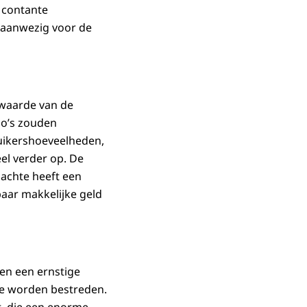
 contante
 aanwezig voor de
swaarde van de
lo’s zouden
uikershoeveelheden,
eel verder op. De
rdachte heeft een
baar makkelijke geld
en een ernstige
te worden bestreden.