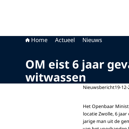
Home
Actueel
Nieuws
OM eist 6 jaar ge
witwassen
Nieuwsbericht
19-12-
Het Openbaar Ministe
locatie Zwolle, 6 jaa
jarige man uit de g
van het voorhanden 