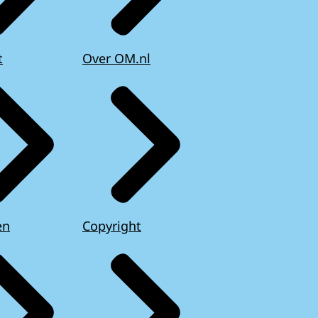
t
Over OM.nl
en
Copyright