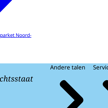
parket Noord-
Andere talen
Servi
chtsstaat