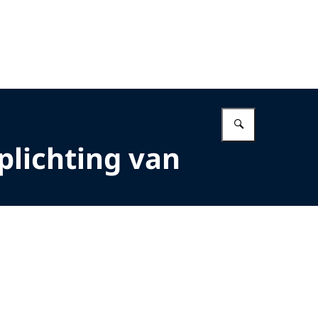
Vul in wat 
plichting van