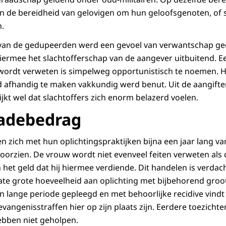
n de bereidheid van gelovigen om hun geloofsgenoten, of
.
n van de gedupeerden werd een gevoel van verwantschap ge
hiermee het slachtofferschap van de aangever uitbuitend. E
wordt verweten is simpelweg opportunistisch te noemen. Het 
 afhandig te maken vakkundig werd benut. Uit de aangifte
jkt wel dat slachtoffers zich enorm belazerd voelen.
hadebedrag
 zich met hun oplichtingspraktijken bijna een jaar lang v
rzien. De vrouw wordt niet evenveel feiten verweten als 
 het geld dat hij hiermee verdiende. Dit handelen is verdach
ate grote hoeveelheid aan oplichting met bijbehorend gro
n lange periode gepleegd en met behoorlijke recidive vindt 
vangenisstraffen hier op zijn plaats zijn. Eerdere toezich
ebben niet geholpen.