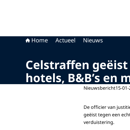
Home
Actueel
Nieuws
Celstraffen geëis
hotels, B&B’s en 
Nieuwsbericht
15-01-
De officier van justit
geëist tegen een ech
verduistering.