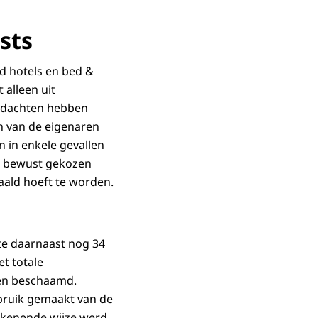
sts
d hotels en bed &
 alleen uit
erdachten hebben
n van de eigenaren
 in enkele gevallen
rd bewust gekozen
taald hoeft te worden.
te daarnaast nog 34
t totale
en beschaamd.
bruik gemaakt van de
rekenende wijze werd