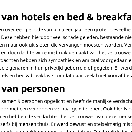
 van hotels en bed & breakfa
 over een periode van bijna een jaar een grote hoeveelhei
. Deze hebben hierdoor veel schade geleden, bestaande niet
en maar ook uit sloten die vervangen moesten worden. V
e en doordachte wijze misbruik gemaakt van het vertrouwe
rdachten hebben zich sympathiek en amicaal voorgedaan en
de eigenaren in hun privétijd geborreld of gegeten. Er we
tels en bed & breakfasts, omdat daar veelal niet vooraf be
 van personen
 samen 9 personen opgelicht en heeft de manlijke verdach
oor met een verzonnen verhaal geld te lenen. Ook hier is he
 en hebben de verdachten het vertrouwen van deze mens
lfs bij mensen thuis. Er werd bewust en stelselmatig mis
meraadschap geldend onder oud-militairen. Op dezelfde be