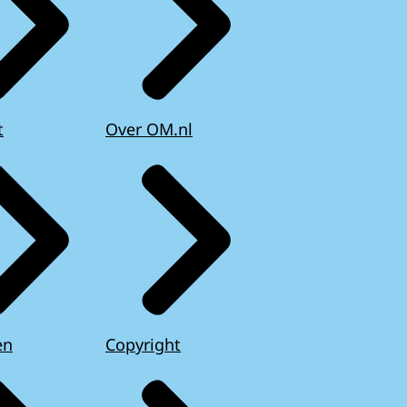
t
Over OM.nl
en
Copyright