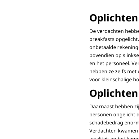
Oplichten
De verdachten hebben
breakfasts opgelicht
onbetaalde rekening
bovendien op slinks
en het personeel. Ve
hebben ze zelfs met 
voor kleinschalige ho
Oplichten
Daarnaast hebben zij
personen opgelicht d
schadebedrag enorm
Verdachten kwamen ze
loyaliteit en het ka