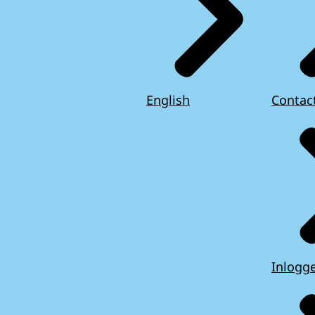
English
Contac
Inlogg