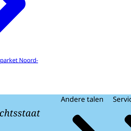
parket Noord-
Andere talen
Servi
chtsstaat