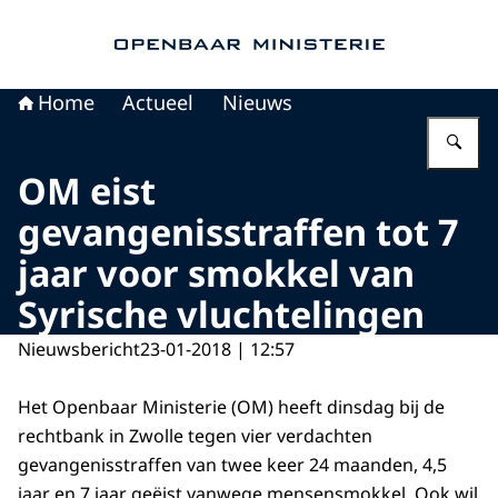
Naar de homepage van Openbaar Ministerie
Home
Actueel
Nieuws
Vu
OM eist
gevangenisstraffen tot 7
jaar voor smokkel van
Syrische vluchtelingen
Nieuwsbericht
23-01-2018 | 12:57
Het Openbaar Ministerie (OM) heeft dinsdag bij de
rechtbank in Zwolle tegen vier verdachten
gevangenisstraffen van twee keer 24 maanden, 4,5
jaar en 7 jaar geëist vanwege mensensmokkel. Ook wil