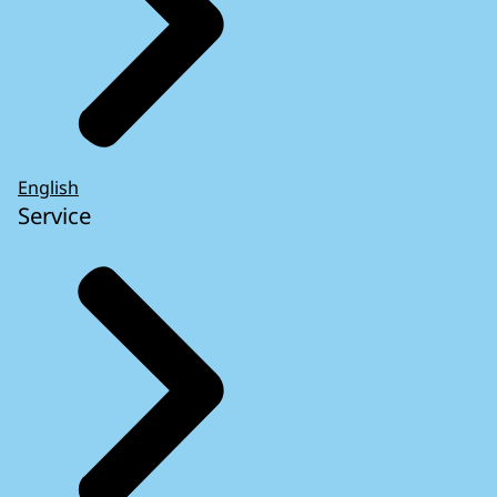
English
Service