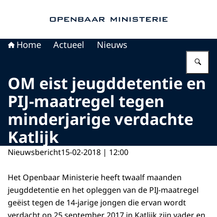
Naar de homepage van Openbaar Ministerie
Home
Actueel
Nieuws
Vu
OM eist jeugddetentie en
PIJ-maatregel tegen
minderjarige verdachte
Katlijk
Nieuwsbericht
15-02-2018 | 12:00
Het Openbaar Ministerie heeft twaalf maanden
jeugddetentie en het opleggen van de PIJ-maatregel
geëist tegen de 14-jarige jongen die ervan wordt
verdacht op 25 september 2017 in Katlijk zijn vader en