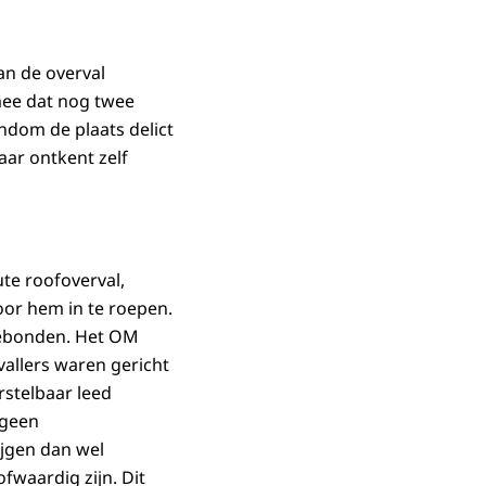
an de overval
mee dat nog twee
ndom de plaats delict
aar ontkent zelf
te roofoverval,
oor hem in te roepen.
tgebonden. Het OM
vallers waren gericht
rstelbaar leed
 geen
ijgen dan wel
fwaardig zijn. Dit