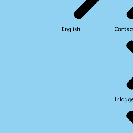
English
Contac
Inlogg