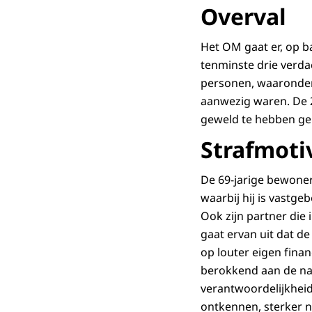
Overval
Het OM gaat er, op ba
tenminste drie verda
personen, waaronder 
aanwezig waren. De 2
geweld te hebben ge
Strafmoti
De 69-jarige bewoner
waarbij hij is vastg
Ook zijn partner die
gaat ervan uit dat d
op louter eigen fina
berokkend aan de naa
verantwoordelijkheid
ontkennen, sterker n