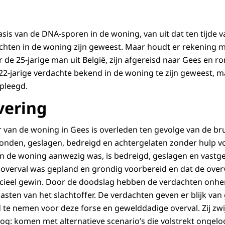
sis van de DNA-sporen in de woning, van uit dat ten tijde v
chten in de woning zijn geweest. Maar houdt er rekening 
de 25-jarige man uit België, zijn afgereisd naar Gees en ro
2-jarige verdachte bekend in de woning te zijn geweest, m
pleegd.
vering
 van de woning in Gees is overleden ten gevolge van de bru
ebonden, geslagen, bedreigd en achtergelaten zonder hulp v
 in de woning aanwezig was, is bedreigd, geslagen en vas
e overval was gepland en grondig voorbereid en dat de over
ncieel gewin. Door de doodslag hebben de verdachten onhe
sten van het slachtoffer. De verdachten geven er blijk van
 te nemen voor deze forse en gewelddadige overval. Zij zw
og: komen met alternatieve scenario’s die volstrekt ongeloo