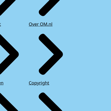
t
Over OM.nl
en
Copyright