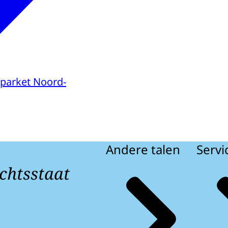
parket Noord-
Andere talen
Servi
chtsstaat