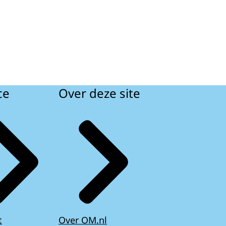
ce
Over deze site
t
Over OM.nl