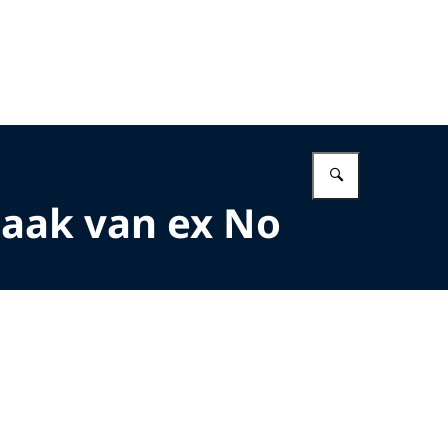
Vul in wat 
zaak van ex No