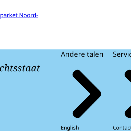
parket Noord-
Andere talen
Servi
chtsstaat
English
Contac