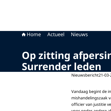
Home
Actueel
Nieuws
Op zitting afpers
Surrender leden
Nieuwsbericht
21-03-
Vandaag begint de in
mishandelingszaak v
officier van justiti
voor onder andere a