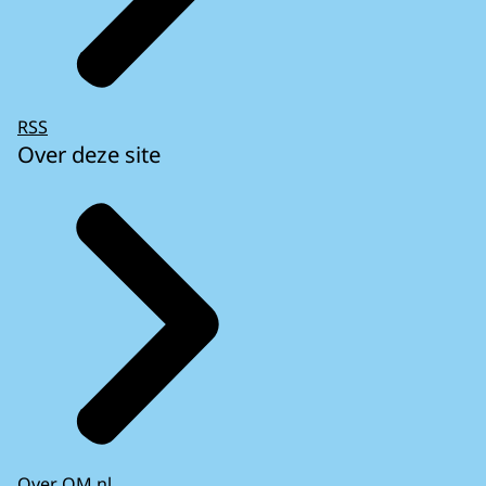
RSS
Over deze site
Over OM.nl