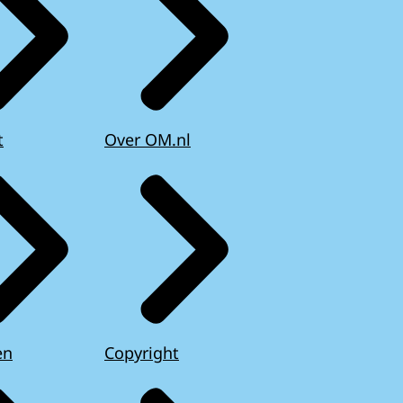
t
Over OM.nl
en
Copyright