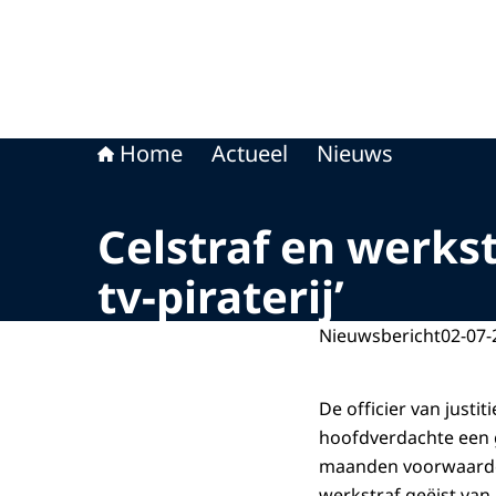
Home
Actueel
Nieuws
Celstraf en werkst
tv-piraterij’
Nieuwsbericht
02-07-
De officier van justi
hoofdverdachte een 
maanden voorwaardel
werkstraf geëist van