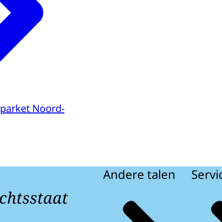
parket Noord-
Andere talen
Servi
chtsstaat