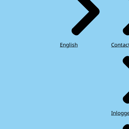
English
Contac
Inlogg