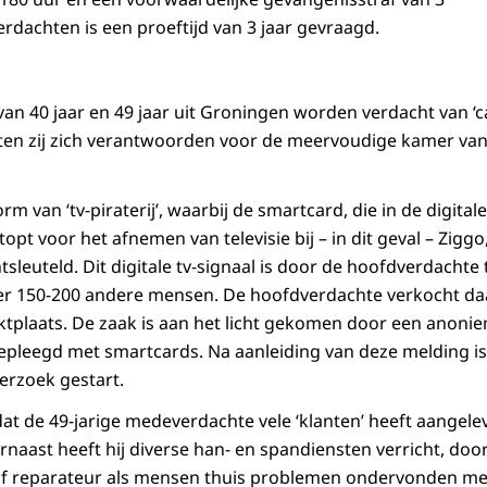
rdachten is een proeftijd van 3 jaar gevraagd.
an 40 jaar en 49 jaar uit Groningen worden verdacht van ‘c
ten zij zich verantwoorden voor de meervoudige kamer van
rm van ‘tv-piraterij’, waarbij de smartcard, die in de digita
t voor het afnemen van televisie bij – in dit geval – Ziggo
sleuteld. Dit digitale tv-signaal is door de hoofdverdachte
r 150-200 andere mensen. De hoofdverdachte verkocht da
plaats. De zaak is aan het licht gekomen door een anonie
epleegd met smartcards. Na aanleiding van deze melding is
erzoek gestart.
dat de 49-jarige medeverdachte vele ‘klanten’ heeft aangelev
naast heeft hij diverse han- en spandiensten verricht, door
of reparateur als mensen thuis problemen ondervonden me