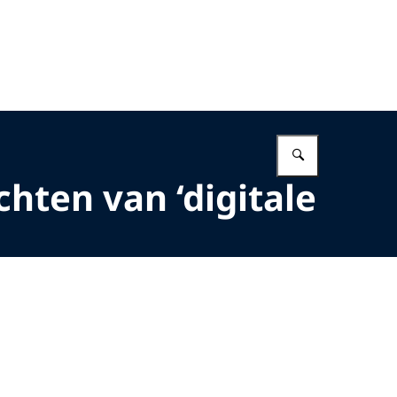
Vul in wat 
chten van ‘digitale