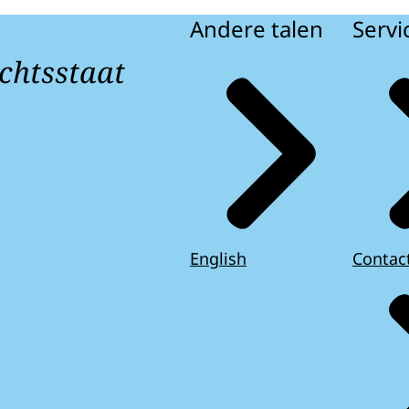
Andere talen
Servi
chtsstaat
English
Contac