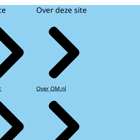
ce
Over deze site
t
Over OM.nl