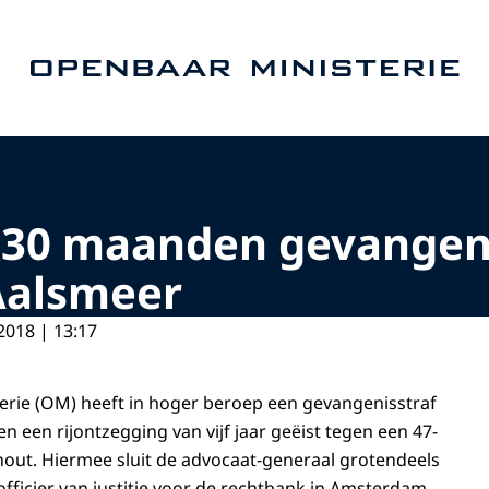
Naar de homepage van Openbaar Ministerie
30 maanden gevangenis
Aalsmeer
2018 | 13:17
rie (OM) heeft in hoger beroep een gevangenisstraf
 een rijontzegging van vijf jaar geëist tegen een 47-
nhout. Hiermee sluit de advocaat-generaal grotendeels
 officier van justitie voor de rechtbank in Amsterdam.