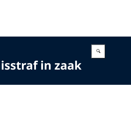
Vul in wat 
straf in zaak