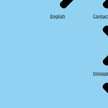
English
Contac
Inlogg