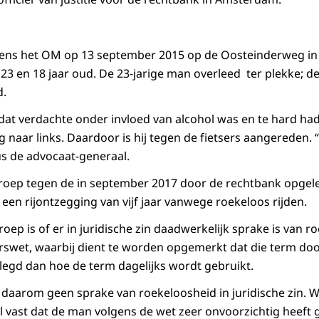
gens het OM op 13 september 2015 op de Oosteinderweg in
23 en 18 jaar oud. De 23-jarige man overleed ter plekke; d
d.
dat verdachte onder invloed van alcohol was en te hard had
naar links. Daardoor is hij tegen de fietsers aangereden. 
us de advocaat-generaal.
eroep tegen de in september 2017 door de rechtbank opgel
en rijontzegging van vijf jaar vanwege roekeloos rijden.
roep is of er in juridische zin daadwerkelijk sprake is van r
swet, waarbij dient te worden opgemerkt dat die term doo
legd dan hoe de term dagelijks wordt gebruikt.
 daarom geen sprake van roekeloosheid in juridische zin. W
 vast dat de man volgens de wet zeer onvoorzichtig heeft 