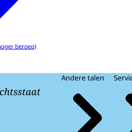
hoger beroep)
Andere talen
Servi
chtsstaat