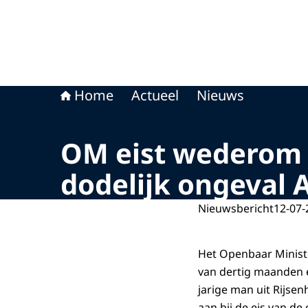
Home
Actueel
Nieuws
OM eist wederom 
dodelijk ongeval 
Nieuwsbericht
12-07-
Het Openbaar Ministe
van dertig maanden en
jarige man uit Rijse
aan bij de eis van de