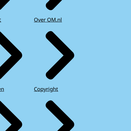
t
Over OM.nl
en
Copyright