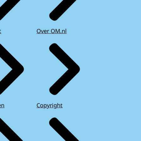
t
Over OM.nl
en
Copyright