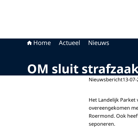
Home
Actueel
Nieuws
OM sluit strafzaa
Nieuwsbericht
13-07-
Het Landelijk Parket
overeengekomen met 
Roermond. Ook heeft
seponeren.