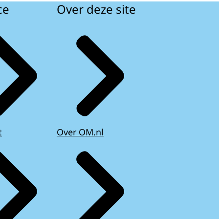
ce
Over deze site
t
Over OM.nl