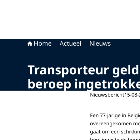
Home
Actueel
Nieuws
Transporteur geld 
beroep ingetrokk
Nieuwsbericht
15-08-
Een 77-jarige in Bel
overeengekomen met de
gaat om een schikki
hem ingestelde hoger