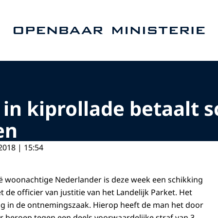
Naar de homepage van Openbaar Ministerie
in kiprollade betaalt 
en
2018 | 15:54
gië woonachtige Nederlander is deze week een schikking
 officier van justitie van het Landelijk Parket. Het
ng in de ontnemingszaak. Hierop heeft de man het door
 beroep tegen een deels voorwaardelijke straf van 3