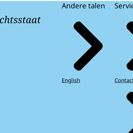
Andere talen
Servi
chtsstaat
English
Contac