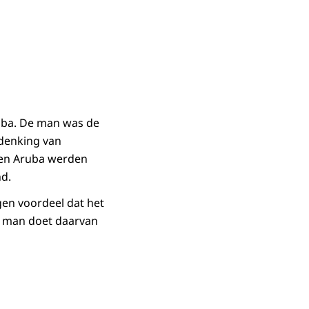
ruba. De man was de
rdenking van
 en Aruba werden
nd.
egen voordeel dat het
e man doet daarvan