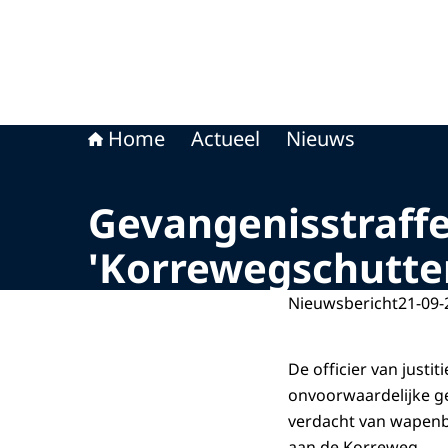
Home
Actueel
Nieuws
Gevangenisstraff
'Korrewegschutte
Nieuwsbericht
21-09-
De officier van just
onvoorwaardelijke g
verdacht van wapenbe
aan de Korreweg.