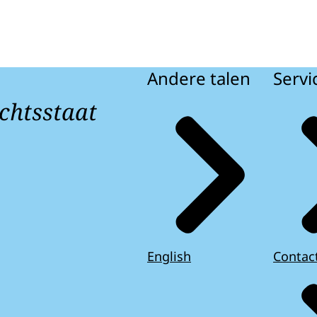
Andere talen
Servi
chtsstaat
English
Contac