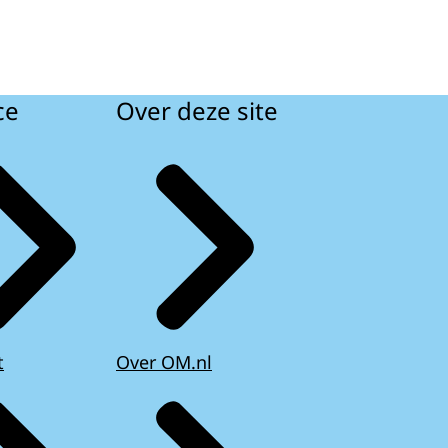
ce
Over deze site
t
Over OM.nl