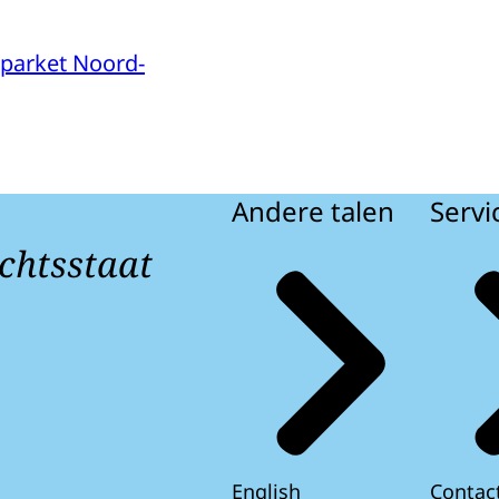
parket Noord-
Andere talen
Servi
chtsstaat
English
Contac