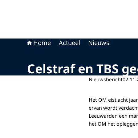
Home
Actueel
Nieuws
Celstraf en TBS g
Nieuwsbericht
02-11-
Het OM eist acht jaa
ervan wordt verdacht
Leeuwarden een man 
het OM het opleggen