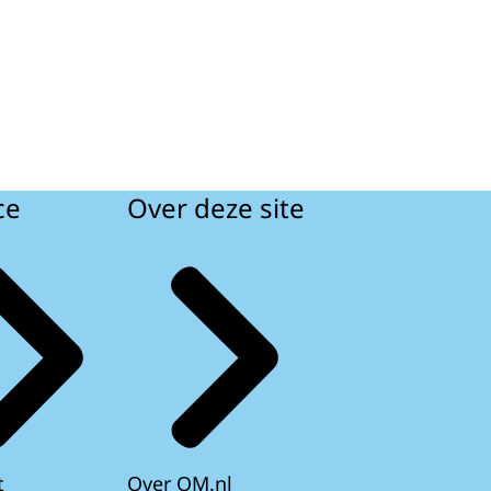
ce
Over deze site
t
Over OM.nl