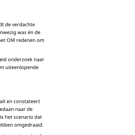
rdt de verdachte
aanwezig was én de
or het OM redenen om
reid onderzoek naar
Om uiteenlopende
ait en constateert
gedaan naar de
is het scenario dat
 hebben omgedraaid.