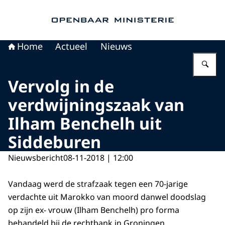
Naar de homepage van Openbaar Ministerie
Home
Actueel
Nieuws
Vu
Vervolg in de
verdwijningszaak van
Ilham Benchelh uit
Siddeburen
Nieuwsbericht
08-11-2018 | 12:00
Vandaag werd de strafzaak tegen een 70-jarige
verdachte uit Marokko van moord danwel doodslag
op zijn ex- vrouw (Ilham Benchelh) pro forma
behandeld bij de rechtbank in Groningen.