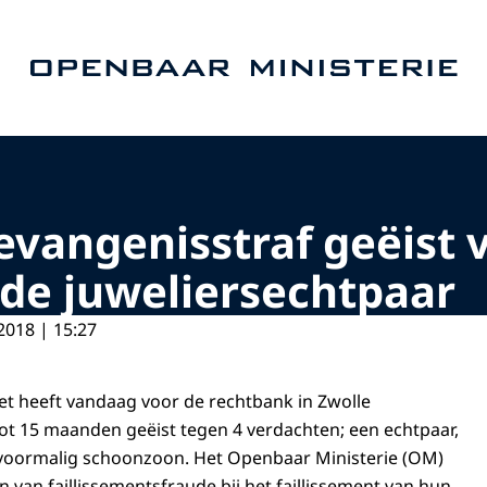
Naar de homepage van Openbaar Ministerie
vangenisstraf geëist 
ude juweliersechtpaar
2018 | 15:27
et heeft vandaag voor de rechtbank in Zwolle
ot 15 maanden geëist tegen 4 verdachten; een echtpaar,
voormalig schoonzoon. Het Openbaar Ministerie (OM)
n van faillissementsfraude bij het faillissement van hun