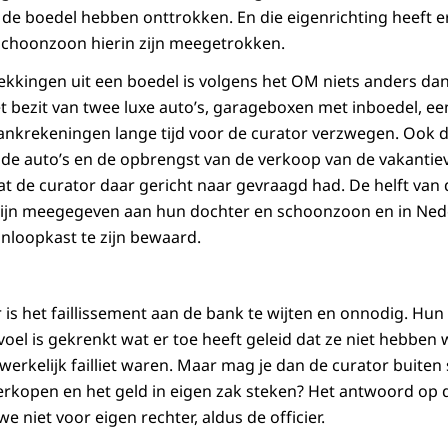
 de boedel hebben onttrokken. En die eigenrichting heeft er
schoonzoon hierin zijn meegetrokken.
ekkingen uit een boedel is volgens het OM niets anders dan
et bezit van twee luxe auto’s, garageboxen met inboedel, een
ankrekeningen lange tijd voor de curator verzwegen. Ook 
de auto’s en de opbrengst van de verkoop van de vakantievi
t de curator daar gericht naar gevraagd had. De helft van
e zijn meegegeven aan hun dochter en schoonzoon en in Ned
nloopkast te zijn bewaard.
 is het faillissement aan de bank te wijten en onnodig. Hun
oel is gekrenkt wat er toe heeft geleid dat ze niet hebben
erkelijk failliet waren. Maar mag je dan de curator buiten 
verkopen en het geld in eigen zak steken? Het antwoord op 
e niet voor eigen rechter, aldus de officier.