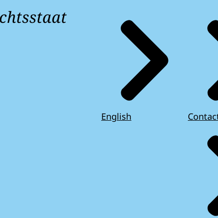
chtsstaat
English
Contac