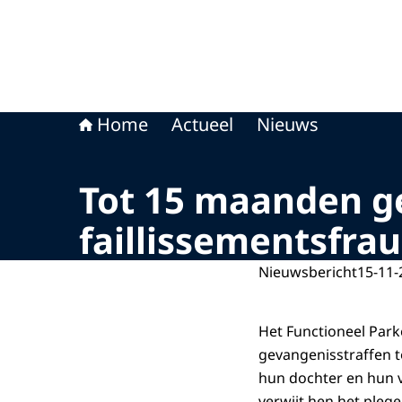
Home
Actueel
Nieuws
Tot 15 maanden ge
faillissementsfra
Nieuwsbericht
15-11-
Het Functioneel Park
gevangenisstraffen t
hun dochter en hun 
verwijt hen het plege