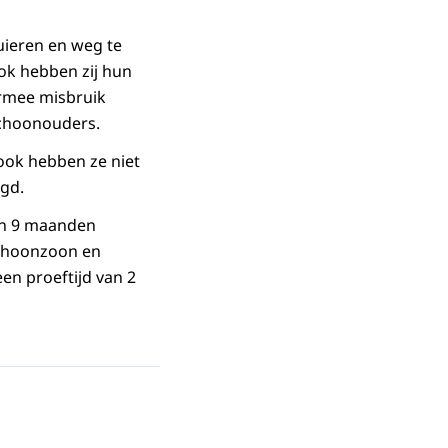
uieren en weg te
ok hebben zij hun
armee misbruik
schoonouders.
 ook hebben ze niet
egd.
an 9 maanden
schoonzoon en
en proeftijd van 2