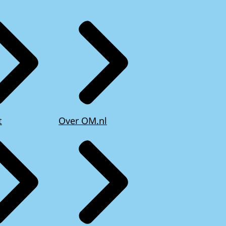
t
Over OM.nl