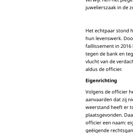
juwelierszaak in de 
Het echtpaar stond h
hun levenswerk. Door
faillissement in 201
tegen de bank en teg
vlucht van de verdac
aldus de officier.
Eigenrichting
Volgens de officier h
aanvaarden dat zij n
weerstand heeft er to
plaatsgevonden. Daar
officier een naam: e
geëigende rechtsgang