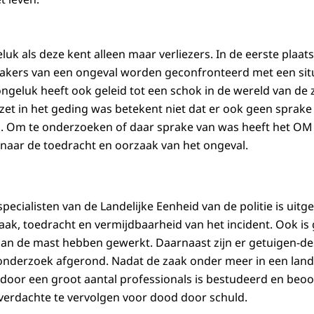
eluk als deze kent alleen maar verliezers. In de eerste plaa
kers van een ongeval worden geconfronteerd met een situat
ongeluk heeft ook geleid tot een schok in de wereld van d
zet in het geding was betekent niet dat er ook geen sprake 
. Om te onderzoeken of daar sprake van was heeft het OM e
naar de toedracht en oorzaak van het ongeval.
ecialisten van de Landelijke Eenheid van de politie is uit
ak, toedracht en vermijdbaarheid van het incident. Ook i
aan de mast hebben gewerkt. Daarnaast zijn er getuigen-
 onderzoek afgerond. Nadat de zaak onder meer in een land
 door een groot aantal professionals is bestudeerd en beoo
verdachte te vervolgen voor dood door schuld.