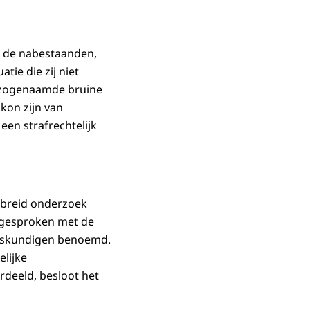
ts de nabestaanden,
ie die zij niet
e zogenaamde bruine
kon zijn van
en strafrechtelijk
gebreid onderzoek
s gesproken met de
deskundigen benoemd.
elijke
rdeeld, besloot het