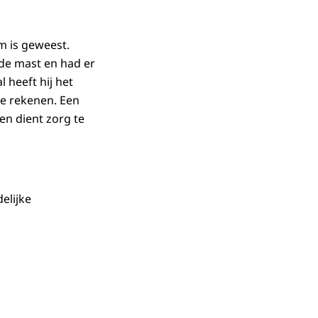
m is geweest.
de mast en had er
 heeft hij het
te rekenen. Een
en dient zorg te
elijke