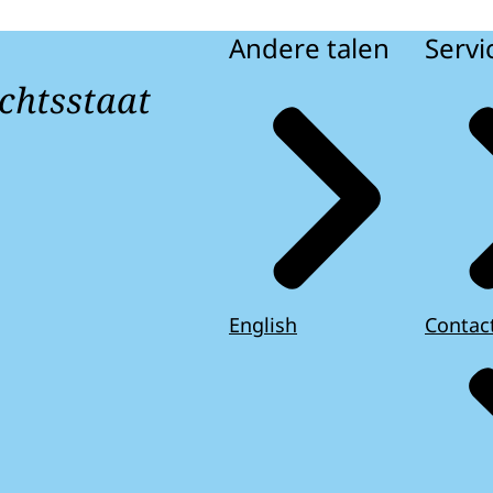
Andere talen
Servi
chtsstaat
English
Contac