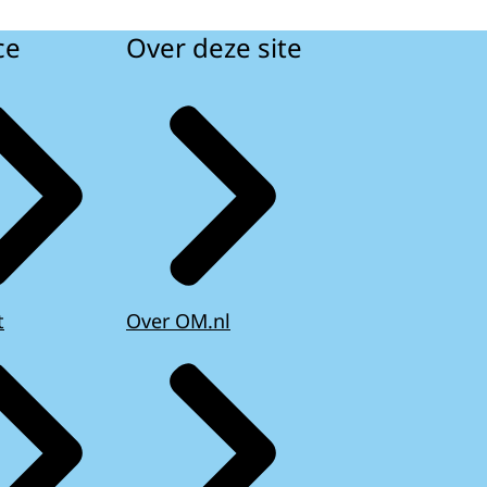
ce
Over deze site
t
Over OM.nl