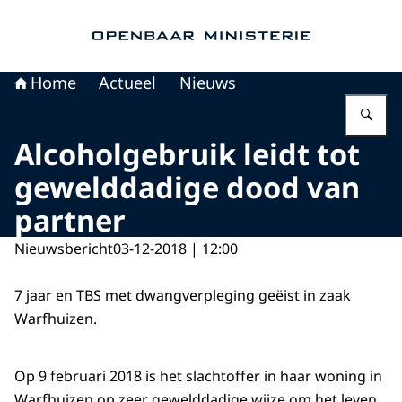
Naar de homepage van Openbaar Ministerie
Home
Actueel
Nieuws
Vu
Alcoholgebruik leidt tot
gewelddadige dood van
partner
Nieuwsbericht
03-12-2018 | 12:00
7 jaar en TBS met dwangverpleging geëist in zaak
Warfhuizen.
Op 9 februari 2018 is het slachtoffer in haar woning in
Warfhuizen op zeer gewelddadige wijze om het leven