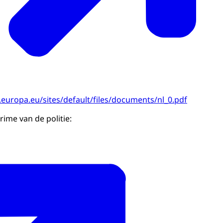
europa.eu/sites/default/files/documents/nl_0.pdf
me van de politie: