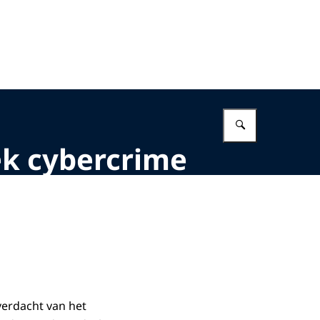
Vul in wat 
ek cybercrime
verdacht van het