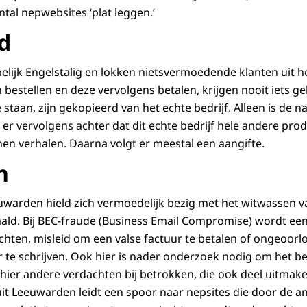
al nepwebsites ‘plat leggen.’
d
melijk Engelstalig en lokken nietsvermoedende klanten uit h
 bestellen en deze vervolgens betalen, krijgen nooit iets g
staan, zijn gekopieerd van het echte bedrijf. Alleen is de n
 vervolgens achter dat dit echte bedrijf hele andere pro
nen verhalen. Daarna volgt er meestal een aangifte.
n
uwarden hield zich vermoedelijk bezig met het witwassen v
aald. Bij BEC-fraude (Business Email Compromise) wordt e
chten, misleid om een valse factuur te betalen of ongeoorl
r te schrijven. Ook hier is nader onderzoek nodig om het b
n hier andere verdachten bij betrokken, die ook deel uitmak
it Leeuwarden leidt een spoor naar nepsites die door de a