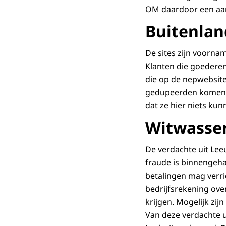
OM daardoor een aant
Buitenlan
De sites zijn voorna
Klanten die goederen
die op de nepwebsite 
gedupeerden komen er
dat ze hier niets kun
Witwasse
De verdachte uit Lee
fraude is binnengeh
betalingen mag verri
bedrijfsrekening ove
krijgen. Mogelijk zij
Van deze verdachte u