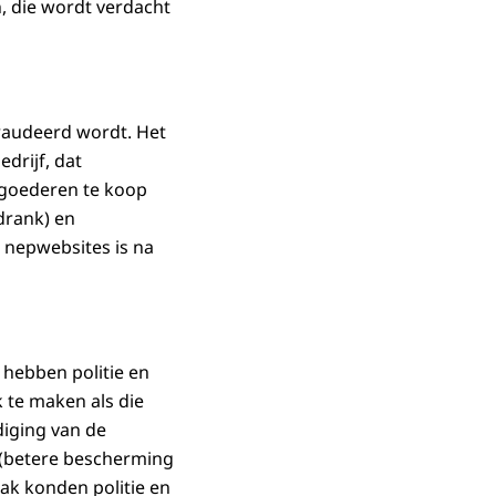
, die wordt verdacht
raudeerd wordt. Het
drijf, dat
i goederen te koop
drank) en
 nepwebsites is na
 hebben politie en
 te maken als die
diging van de
 (betere bescherming
aak konden politie en