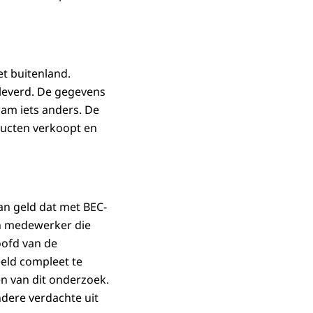
et buitenland.
eleverd. De gegevens
aam iets anders. De
ducten verkoopt en
an geld dat met BEC-
en medewerker die
oofd van de
eeld compleet te
en van dit onderzoek.
ndere verdachte uit