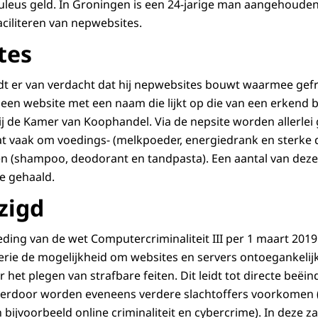
leus geld. In Groningen is een 24-jarige man aangehouden
ciliteren van nepwebsites.
tes
dt er van verdacht dat hij nepwebsites bouwt waarmee gef
en website met een naam die lijkt op die van een erkend be
ij de Kamer van Koophandel. Via de nepsite worden allerle
t vaak om voedings- (melkpoeder, energiedrank en sterke 
n (shampoo, deodorant en tandpasta). Een aantal van deze
e gehaald.
zigd
ding van de wet Computercriminaliteit III per 1 maart 2019
rie de mogelijkheid om websites en servers ontoegankelijk
het plegen van strafbare feiten. Dit leidt tot directe beëin
 hierdoor worden eveneens verdere slachtoffers voorkomen
bijvoorbeeld online criminaliteit en cybercrime). In deze z