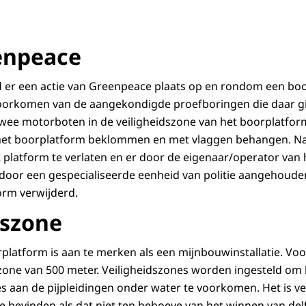
enpeace
d er een actie van Greenpeace plaats op en rondom een boo
voorkomen van de aangekondigde proefboringen die daar g
n twee motorboten in de veiligheidszone van het boorplatfor
et boorplatform beklommen en met vlaggen behangen. Na
 platform te verlaten en er door de eigenaar/operator van 
j door een gespecialiseerde eenheid van politie aangehouden
orm verwijderd.
dszone
latform is aan te merken als een mijnbouwinstallatie. Voor 
szone van 500 meter. Veiligheidszones worden ingesteld om h
s aan de pijpleidingen onder water te voorkomen. Het is v
e bevinden als dat niet ten behoeve van het winnen van delf