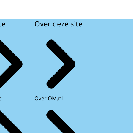
ce
Over deze site
t
Over OM.nl