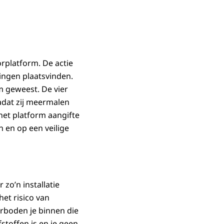
rplatform. De actie
ingen plaatsvinden.
m geweest. De vier
dat zij meermalen
het platform aangifte
 en op een veilige
zo’n installatie
et risico van
erboden je binnen die
stoffen is en je geen