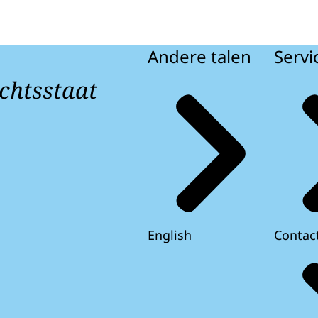
Andere talen
Servi
chtsstaat
English
Contac