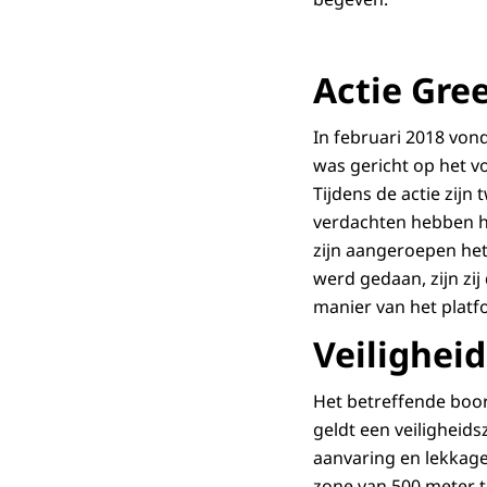
Actie Gre
In februari 2018 von
was gericht op het 
Tijdens de actie zij
verdachten hebben h
zijn aangeroepen het
werd gedaan, zijn zi
manier van het platf
Veilighei
Het betreffende boorp
geldt een veiligheid
aanvaring en lekkage
zone van 500 meter t