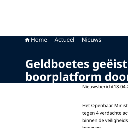
Home
Actueel
Nieuws
Geldboetes geëist
boorplatform door
Nieuwsbericht
18-04-
Het Openbaar Minist
tegen 4 verdachte act
binnen de veilighei
begeven.