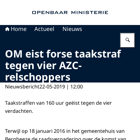
Naar de homepage van Openbaar Ministerie
Home
Actueel
Nieuws
Vu
OM eist forse taakstraf
tegen vier AZC-
relschoppers
Nieuwsbericht
22-05-2019 | 12:00
Taakstraffen van 160 uur geëist tegen de vier
verdachten.
Terwijl op 18 januari 2016 in het gemeentehuis van
Bernheeze de raadsvergadering over de komst van