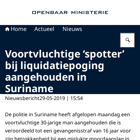
Naar de homepage van Openbaar Ministerie
Home
Actueel
Nieuws
Vu
Voortvluchtige ‘spotter’
bij liquidatiepoging
aangehouden in
Suriname
Nieuwsbericht
29-05-2019 | 15:54
De politie in Suriname heeft afgelopen maandag een
voortvluchtige 30-jarige man aangehouden die is
veroordeeld tot een gevangenisstraf van 16 jaar voor
zijn betrokkenheid bij een mislukte moordaanslag in