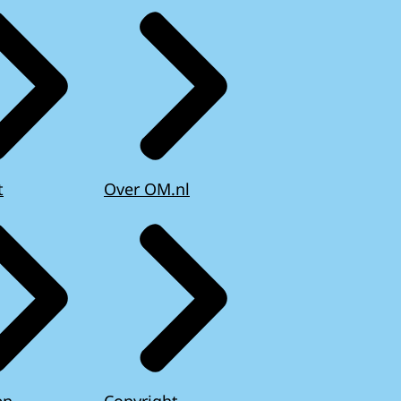
t
Over OM.nl
en
Copyright