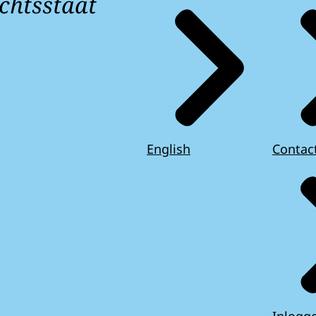
chtsstaat
English
Contac
Inlogg