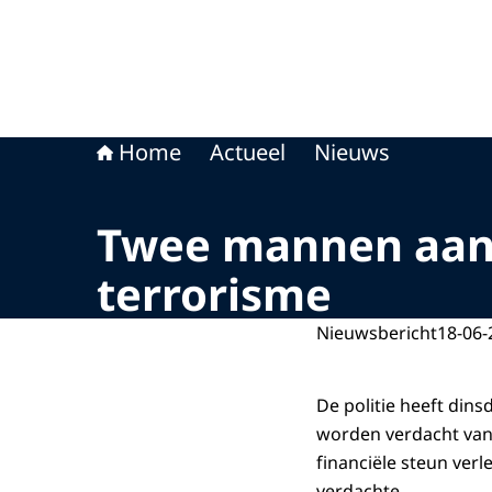
Home
Actueel
Nieuws
Twee mannen aan
terrorisme
Nieuwsbericht
18-06-
De politie heeft di
worden verdacht van 
financiële steun ver
verdachte.