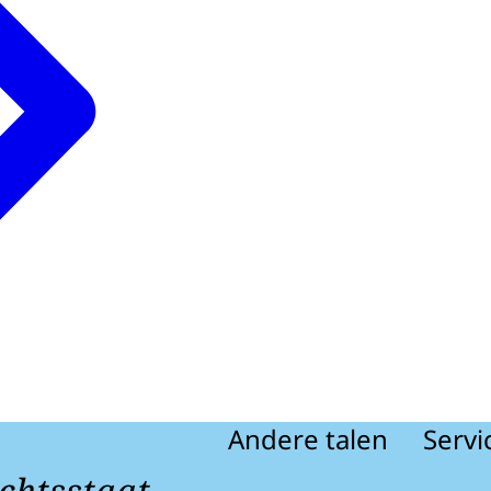
Andere talen
Servi
chtsstaat