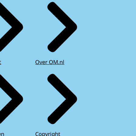
t
Over OM.nl
en
Copyright