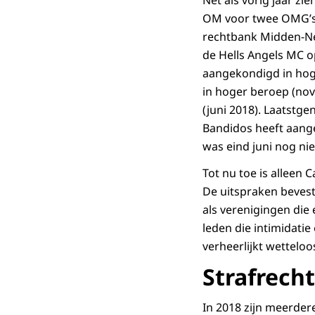
Net als vorig jaar zi
OM voor twee OMG’s, 
rechtbank Midden-Ned
de Hells Angels MC o
aangekondigd in ho
in hoger beroep (no
(juni 2018). Laatstg
Bandidos heeft aang
was eind juni nog ni
Tot nu toe is alleen 
De uitspraken beves
als verenigingen die
leden die intimidati
verheerlijkt wettelo
Strafrech
In 2018 zijn meerde