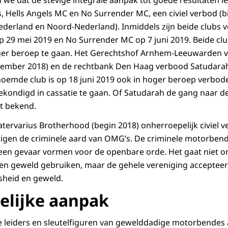
en we dat de stevige integrale aanpak tot goede resultaten le
Hells Angels MC en No Surrender MC, een civiel verbod (bij
erland en Noord-Nederland). Inmiddels zijn beide clubs v
p 29 mei 2019 en No Surrender MC op 7 juni 2019. Beide c
ger beroep te gaan. Het Gerechtshof Arnhem-Leeuwarden 
vember 2018) en de rechtbank Den Haag verbood Satudarah
enoemde club is op 18 juni 2019 ook in hoger beroep verbod
ekondigd in cassatie te gaan. Of Satudarah de gang naar 
et bekend.
Catervarius Brotherhood (begin 2018) onherroepelijk civiel 
tigen de criminele aard van OMG’s. De criminele motorben
 een gevaar vormen voor de openbare orde. Het gaat niet o
e en geweld gebruiken, maar de gehele vereniging accepteert
osheid en geweld.
telijke aanpak
re leiders en sleutelfiguren van gewelddadige motorbende