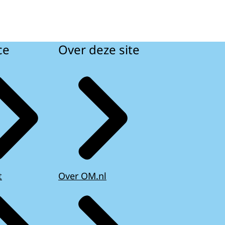
ce
Over deze site
t
Over OM.nl