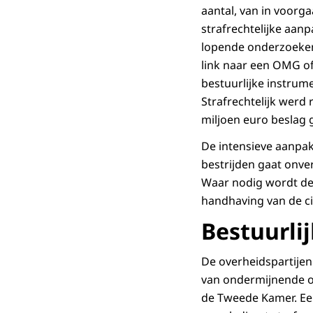
aantal, van in voorg
strafrechtelijke aan
lopende onderzoeken 
link naar een OMG o
bestuurlijke instrum
Strafrechtelijk werd
miljoen euro beslag 
De intensieve aanpa
bestrijden gaat onve
Waar nodig wordt de 
handhaving van de ci
Bestuurli
De overheidspartijen
van ondermijnende or
de Tweede Kamer. Een 