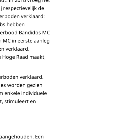
idt. In 2018 vroeg het
 respectievelijk de
erboden verklaard:
lubs hebben
verbood Bandidos MC
 MC in eerste aanleg
en verklaard.
de Hoge Raad maakt,
verboden verklaard.
des worden gezien
m enkele individuele
, stimuleert en
s aangehouden. Een