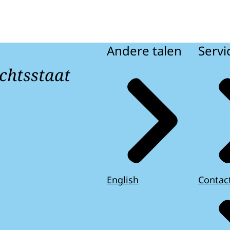
Andere talen
Servi
chtsstaat
English
Contac