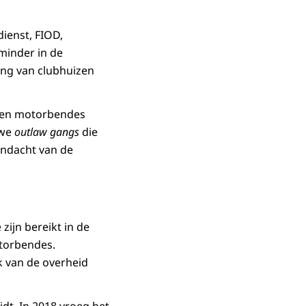
dienst, FIOD,
minder in de
ing van clubhuizen
 en motorbendes
uwe
outlaw gangs
die
andacht van de
ijn bereikt in de
motorbendes.
k van de overheid