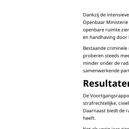
Dankzij de intensieve
Openbaar Ministerie 
openbare ruimte zien
en handhaving door b
Bestaande criminel
proberen steeds meer
minder onder de rada
samenwerkende partn
Resultate
De Voortgangsrapport
strafrechtelijke, civ
Daarnaast biedt de r
heeft.