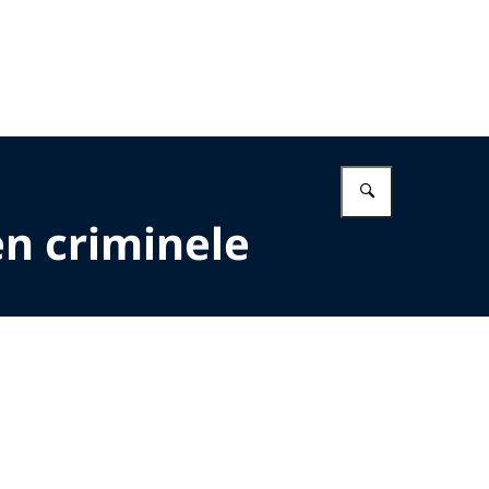
Vul in wat 
n criminele