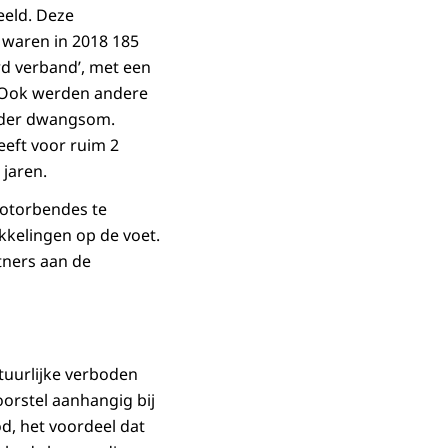
eeld. Deze
 waren in 2018 185
rd verband’, met een
. Ook werden andere
onder dwangsom.
eeft voor ruim 2
 jaren.
motorbendes te
kkelingen op de voet.
tners aan de
tuurlijke verboden
orstel aanhangig bij
od, het voordeel dat