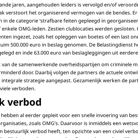
aande jaren, aangehouden leiders is vervolgd en/of veroord
pak verstoort het organiserend vermogen van de bendes. Er
in de categorie ‘strafbare feiten gepleegd in georganisee
f enkele OMG-leden. Zestien clublocaties werden gesloten
enten ingezet, zoals het opleggen van boetes of een last 
 ruim 500.000 euro in beslag genomen. De Belastingdienst h
gelegd en inde 63.000 euro van beslagleggingen uit eerdere
k van de samenwerkende overheidspartijen om criminele 
rminderd door. Daarbij volgen de partners de actuele ontwi
integrale strategie aangepast. Gezamenlijk werken de par
viele verboden.
jk verbod
 hebben al eerder gepleit voor een snelle invoering van bes
ganisaties, zoals OMG’s. Daarvoor is inmiddels een wetsvo
bestuurlijk verbod heeft, ten opzichte van een civiel verb