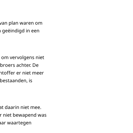
 van plan waren om
n geëindigd in een
 om vervolgens niet
broers achter. De
chtoffer er niet meer
abestaanden, is
t daarin niet mee.
fer niet bewapend was
vaar waartegen