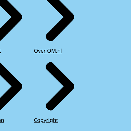
t
Over OM.nl
en
Copyright