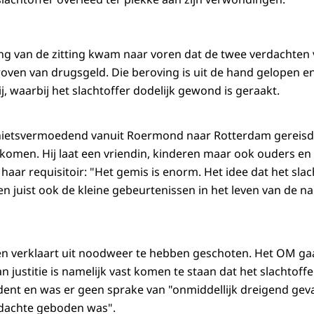
ng van de zitting kwam naar voren dat de twee verdachten
eroven van drugsgeld. Die beroving is uit de hand gelopen e
ij, waarbij het slachtoffer dodelijk gewond is geraakt.
 nietsvermoedend vanuit Roermond naar Rotterdam gereisd
 komen. Hij laat een vriendin, kinderen maar ook ouders en 
in haar requisitoir: "Het gemis is enorm. Het idee dat het sla
e en juist ook de kleine gebeurtenissen in het leven van de n
n verklaart uit noodweer te hebben geschoten. Het OM gaa
an justitie is namelijk vast komen te staan dat het slachtof
cident en was er geen sprake van "onmiddellijk dreigend ge
rdachte geboden was".