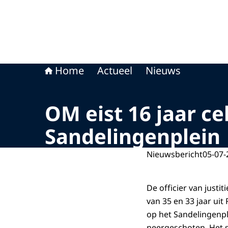
Home
Actueel
Nieuws
OM eist 16 jaar c
Sandelingenplein
Nieuwsbericht
05-07-
De officier van justi
van 35 en 33 jaar ui
op het Sandelingenpl
neergeschoten. Het s