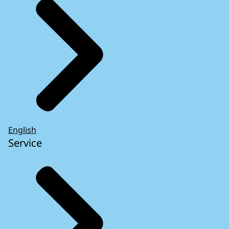
English
Service