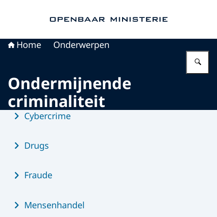
Naar de homepage van Openbaar Ministerie
Home
Onderwerpen
Vu
Ondermijnende
criminaliteit
Menu
Cybercrime
Drugs
Fraude
Mensenhandel