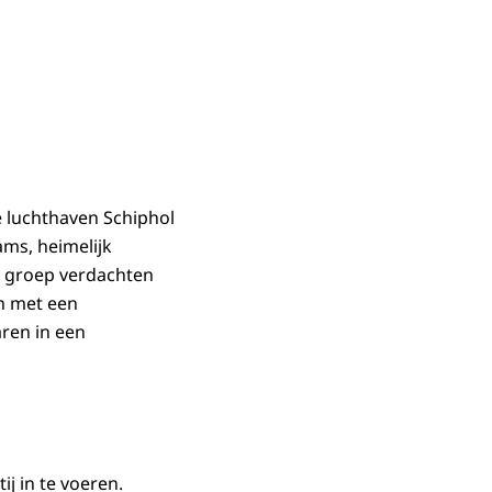
e luchthaven Schiphol
ams, heimelijk
n groep verdachten
n met een
aren in een
j in te voeren.