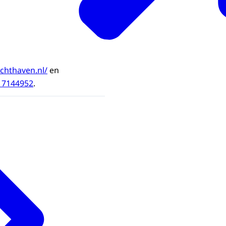
chthaven.nl/
en
17144952
.