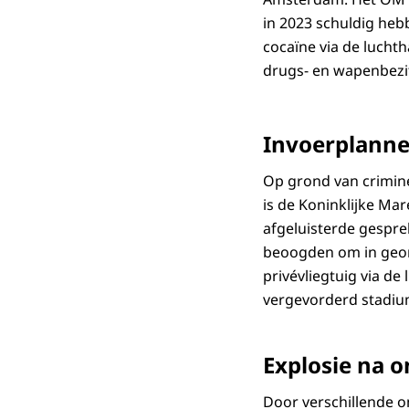
in 2023 schuldig he
cocaïne via de luchth
drugs- en wapenbezit
Invoerplanne
Op grond van crimine
is de Koninklijke Ma
afgeluisterde gespre
beoogden om in georg
privévliegtuig via d
vergevorderd stadium
Explosie na 
Door verschillende o