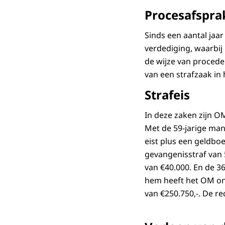
Procesafspra
Sinds een aantal ja
verdediging, waarbij
de wijze van proced
van een strafzaak in
Strafeis
In deze zaken zijn O
Met de 59-jarige man
eist plus een geldbo
gevangenisstraf van
van €40.000. En de 3
hem heeft het OM on
van €250.750,-. De r