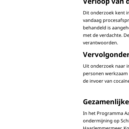
Verloop van 
Dit onderzoek kent in
vandaag procesafspr
behandeld is aangeh
met de verdachte. De
verantwoorden.
Vervolgonde
Uit onderzoek naar i
personen werkzaam op
de invoer van cocaïn
Gezamenlijk
In het Programma Aa
ondermijning op Sch
Haarlemmermeer, Koni