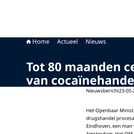
Home
Actueel
Nieuws
Tot 80 maanden c
van cocaïnehande
Nieuwsbericht
23-05-
Het Openbaar Minist
drugshandel procesa
Eindhoven, een man v
Amsterdam. Het OM vi