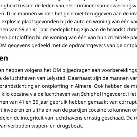
nigheid tussen de leden van het crimineel samenwerkings
en. Drie mannen wilden het geld niet teruggeven aan de inv
 explosie plaatsgevonden bij de auto en woning van één va
n van 59 en 41 jaar medeplichtig zijn aan de brandstichti
n ontploffing bij de woning van één van hun criminele part
OM gegevens gedeeld met de opdrachtgevers van de ontplo
ten
hten hebben volgens het OM bijgedragen aan voorbereiding
ia de luchthaven van Lelystad. Daarnaast zijn de mannen van
brandstichting en ontploffing in Almere. Ook hebben de m
2 kilo cocaïne via de luchthaven van Schiphol ingevoerd. He
en van 41 en 36 jaar gebruik hebben gemaakt van corrupt
t invoeren en uithalen van de partijen cocaïne te kunnen or
len de integriteit van luchthavens ernstig geschaad. De 
 van verboden wapen- en drugsbezit.