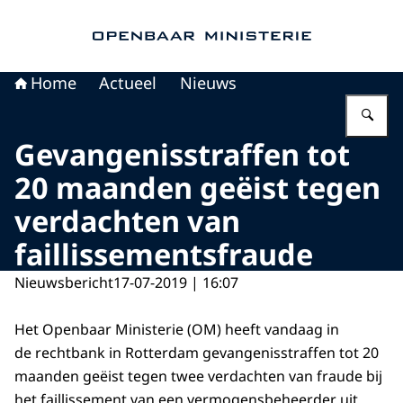
Naar de homepage van Openbaar Ministerie
Home
Actueel
Nieuws
Vu
Gevangenisstraffen tot
20 maanden geëist tegen
verdachten van
faillissementsfraude
Nieuwsbericht
17-07-2019 | 16:07
Het Openbaar Ministerie (OM) heeft vandaag in
de rechtbank in Rotterdam gevangenisstraffen tot 20
maanden geëist tegen twee verdachten van fraude bij
het faillissement van een vermogensbeheerder uit