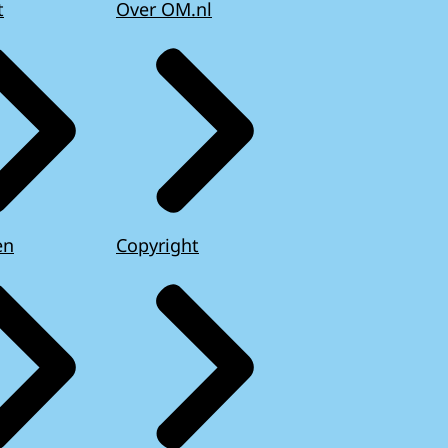
t
Over OM.nl
en
Copyright