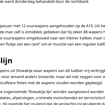
 zaak werd donderdag behandeld door de rechtbank
n januari met 12 vuurwapens aangehouden op de A15. Uit h
 de man zelf is inmiddels gebleken dat hij zeker 88 wapens 
e vuurwapens omgebouwd naar een kleiner kaliber, maar d
n fluitje van een cent” om er munitie van een regulier kali
lijn
ns uit Slowakije waar wapens van dit kaliber vrij verkrijgba
e voor iemand anders invoerde, maar wil niet zeggen voor w
 strafbare feiten met de wapens zouden worden gepleegd.
de zogenoemde ‘Slowakije-lijn’ worden aangevoerd worden
idaties, afpersingen, criminele motorbendes en terroristisc
tie. Hij noemde het stuitend dat de verdachte incalculeerde d