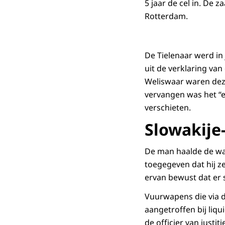
5 jaar de cel in. De
Rotterdam.
De Tielenaar werd i
uit de verklaring van
Weliswaar waren dez
vervangen was het “ee
verschieten.
Slowakije-
De man haalde de wape
toegegeven dat hij z
ervan bewust dat er
Vuurwapens die via 
aangetroffen bij liqu
de officier van justi