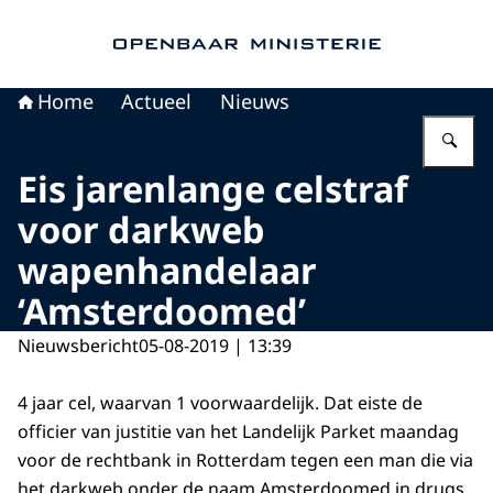
Naar de homepage van Openbaar Ministerie
Home
Actueel
Nieuws
Vu
Eis jarenlange celstraf
voor darkweb
wapenhandelaar
‘Amsterdoomed’
Nieuwsbericht
05-08-2019 | 13:39
4 jaar cel, waarvan 1 voorwaardelijk. Dat eiste de
officier van justitie van het Landelijk Parket maandag
voor de rechtbank in Rotterdam tegen een man die via
het darkweb onder de naam Amsterdoomed in drugs