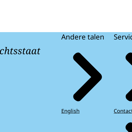
Andere talen
Servi
chtsstaat
English
Contac