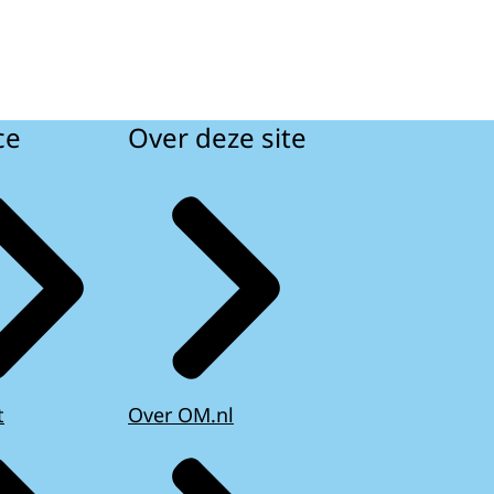
ce
Over deze site
t
Over OM.nl