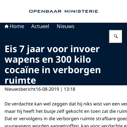
Naar de homepage van Openbaar Ministerie
Home
Actueel
Nieuws
Vu
Eis 7 jaar voor invoer
wapens en 300 kilo
cocaïne in verborgen
ruimte
Nieuwsbericht
16-08-2019 | 13:18
De verdachte kan wel zeggen dat hij niks wist van een v
maar hij heeft het busje zelf gekocht en toen zat die ruim
Dat er vervolgens in die verborgen ruimte strafbare goe
vuurwapens worden aangetroffen, kan voor verdachte ei