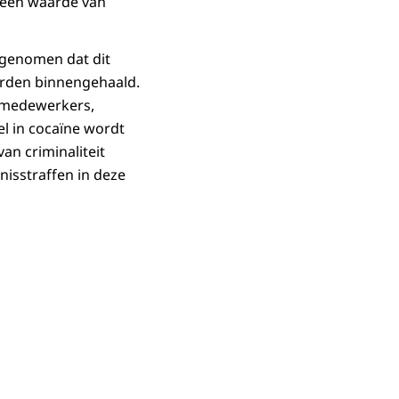
r een waarde van
ngenomen dat dit
orden binnengehaald.
nmedewerkers,
l in cocaïne wordt
an criminaliteit
nisstraffen in deze