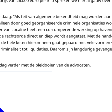
 prijs van 26.000 euro per kilo spreken we hier al gauw ove
andaag: "Als feit van algemene bekendheid mag worden aa
 alleen door goed georganiseerde criminele organisaties w
er van cocaïne heeft een corrumperende werking op have
 rechtsorde direct en diep wordt aangetast. Met de hande
n de hele keten hieromheen gaat gepaard met vele vormen v
riminaliteit tot liquidaties. Daarom zijn langdurige gevange
dag verder met de pleidooien van de advocaten.