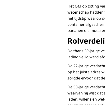
Het OM op zitting va
wetenschap hadden va
het tijdstip waarop 
container afgescherm
bananen die moesten
Rolverdel
De thans 39-jarige v
lading veilig werd af
De 22-jarige verdach
op het juiste adres 
zorgde ervoor dat de
De 50-jarige verdach
waarvan hij wist dat
laden, willens en we