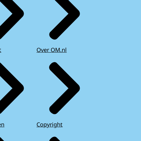
t
Over OM.nl
en
Copyright