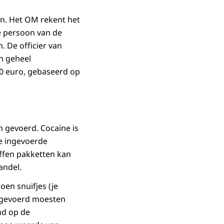
n. Het OM rekent het
e persoon van de
. De officier van
en geheel
00 euro, gebaseerd op
 gevoerd. Cocaïne is
De ingevoerde
ffen pakketten kan
andel.
oen snuifjes (je
ingevoerd moesten
nd op de