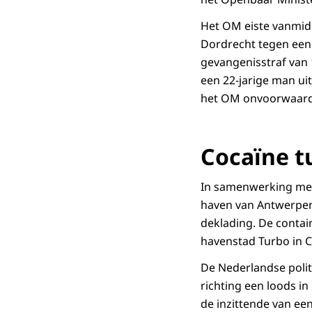
Het OM eiste vanmidd
Dordrecht tegen een
gevangenisstraf van 
een 22-jarige man ui
het OM onvoorwaardel
Cocaïne t
In samenwerking met 
haven van Antwerpen 
deklading. De contai
havenstad Turbo in 
De Nederlandse polit
richting een loods i
de inzittende van ee