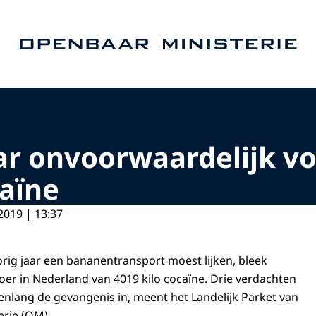
Naar de homepage van Openbaar Ministerie
aar onvoorwaardelijk v
caïne
2019 | 13:37
rig jaar een bananentransport moest lijken, bleek
oer in Nederland van 4019 kilo cocaïne. Drie verdachten
nlang de gevangenis in, meent het Landelijk Parket van
rie (OM).