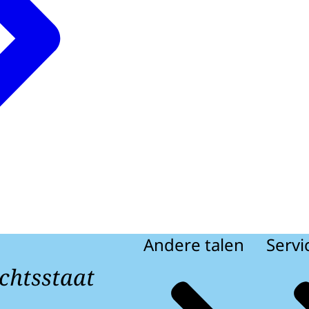
Andere talen
Servi
chtsstaat