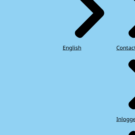
English
Contac
Inlogg