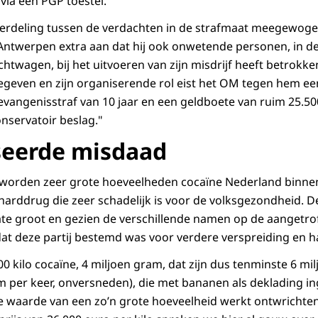
ia een PGP toestel.
verdeling tussen de verdachten in de strafmaat meegewoge
 Antwerpen extra aan dat hij ook onwetende personen, in d
htwagen, bij het uitvoeren van zijn misdrijf heeft betrokken
 gegeven en zijn organiserende rol eist het OM tegen hem e
vangenisstraf van 10 jaar en een geldboete van ruim 25.5
nservatoir beslag."
seerde misdaad
 worden zeer grote hoeveelheden cocaïne Nederland binnen
harddrug die zeer schadelijk is voor de volksgezondheid. 
te groot en gezien de verschillende namen op de aangetro
dat deze partij bestemd was voor verdere verspreiding en h
 kilo cocaïne, 4 miljoen gram, dat zijn dus tenminste 6 milj
m per keer, onversneden), die met bananen als deklading 
e waarde van een zo’n grote hoeveelheid werkt ontwrichte