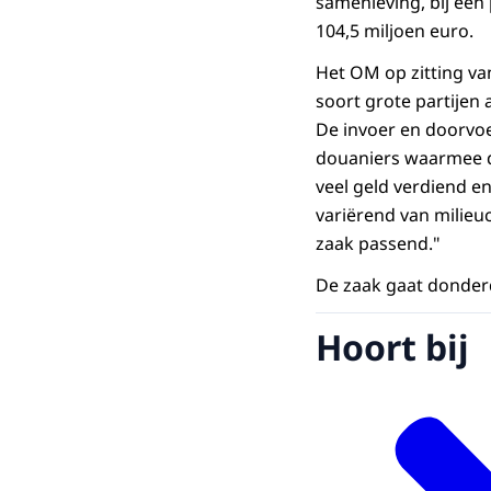
samenleving, bij een
104,5 miljoen euro.
Het OM op zitting v
soort grote partijen
De invoer en doorvo
douaniers waarmee de
veel geld verdiend e
variërend van milieuc
zaak passend."
De zaak gaat donder
Hoort bij