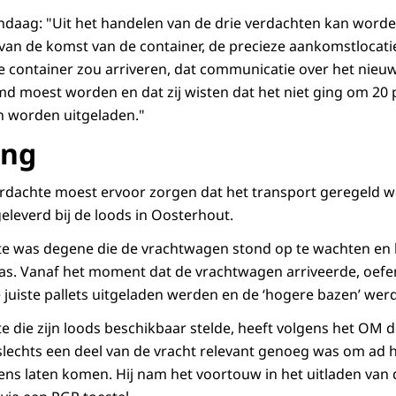
ndaag: "Uit het handelen van de drie verdachten kan worden
n de komst van de container, de precieze aankomstlocatie
de container zou arriveren, dat communicatie over het nieu
d moest worden en dat zij wisten dat het niet ging om 20 p
 worden uitgeladen."
ing
erdachte moest ervoor zorgen dat het transport geregeld 
geleverd bij de loods in Oosterhout.
te was degene die de vrachtwagen stond op te wachten en 
was. Vanaf het moment dat de vrachtwagen arriveerde, oefend
 juiste pallets uitgeladen werden en de ‘hogere bazen’ we
te die zijn loods beschikbaar stelde, heeft volgens het OM 
 slechts een deel van de vracht relevant genoeg was om ad 
tens laten komen. Hij nam het voortouw in het uitladen van 