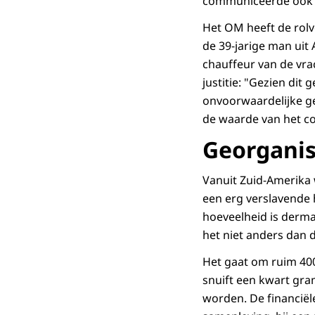
communiceerde ook v
Het OM heeft de rol
de 39-jarige man uit
chauffeur van de vrac
justitie: "Gezien dit
onvoorwaardelijke ge
de waarde van het co
Georgani
Vanuit Zuid-Amerika
een erg verslavende 
hoeveelheid is derma
het niet anders dan 
Het gaat om ruim 4000
snuift een kwart gra
worden. De financiël