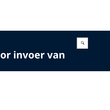
Vul in wat 
oor invoer van