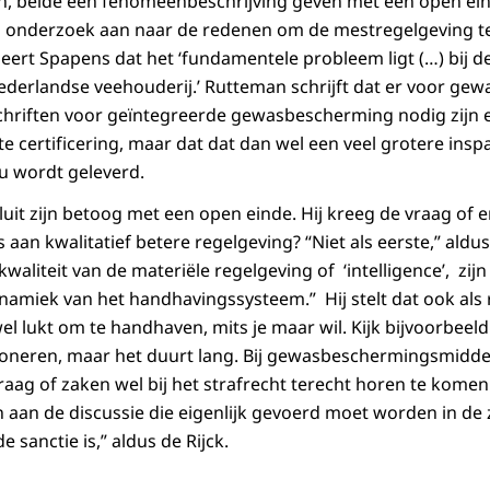
, beide een fenomeenbeschrijving geven met een open ein
h onderzoek aan naar de redenen om de mestregelgeving te
deert Spapens dat het ‘fundamentele probleem ligt (…) bij d
derlandse veehouderij.’ Rutteman schrijft dat er voor ge
hriften voor geïntegreerde gewasbescherming nodig zijn e
te certificering, maar dat dat dan wel een veel grotere ins
u wordt geleverd.
uit zijn betoog met een open einde. Hij kreeg de vraag of e
 aan kwalitatief betere regelgeving? “Niet als eerste,” aldus
waliteit van de materiële regelgeving of ‘intelligence’, zijn 
amiek van het handhavingssysteem.” Hij stelt dat ook als 
el lukt om te handhaven, mits je maar wil. Kijk bijvoorbeel
tioneren, maar het duurt lang. Bij gewasbeschermingsmidde
raag of zaken wel bij het strafrecht terecht horen te komen
aan de discussie die eigenlijk gevoerd moet worden in de z
 sanctie is,” aldus de Rijck.