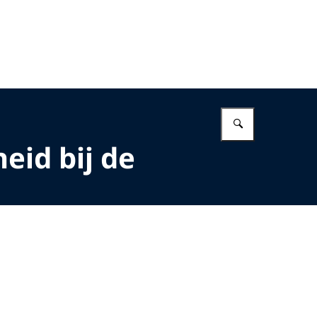
Vul in wat 
eid bij de