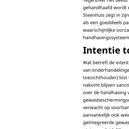
Tegenover het beeld d
gehandhaafd wordt do
Steenhuis zegt in zij
als een goeddeels pap
waarschijnlijke oorz
handhavingssysteem
Intentie 
Wat betreft de inten
van onderhandelingen
toezichthouder) lost
nakomt blijven sanct
over de handhaving v
gewasbeschermingsmi
verwacht op voorhand
aanvankelijk ook wei
geïntegreerde gewasb