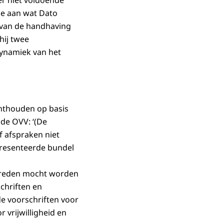
er niet voldoende
de aan wat Dato
d van de handhaving
hij twee
dynamiek van het
chthouden op basis
 de OVV: ‘(De
f afspraken niet
epresenteerde bundel
treden mocht worden
chriften en
de voorschriften voor
 vrijwilligheid en