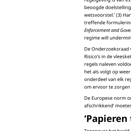
beoogde doelstellinge
wetsvoorstel.’ (3) Ha
treffende formulerin
Enforcement and Gove
regime will undermine
De Onderzoeksraad vo
Risico’s in de vleeske
regels naleven voldo
het als volgt op weer 
onderdeel van elk reg
om ervoor te zorgen 
De Europese norm om 
afschrikkend’ moeten
‘Papieren 