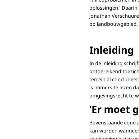
oplossingen.’ Daarin 
Jonathan Verschuuren
op landbouwgebied.
Inleiding
In de inleiding schrij
ontoereikend toezich
terrein al concludeerd
is immers te lezen d
omgevingsrecht te we
‘Er moet 
Bovenstaande conclus
kan worden wanneer e
regelgeving is van es