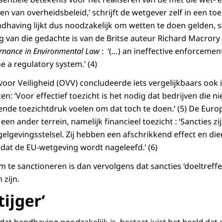
n van overheidsbeleid,’ schrijft de wetgever zelf in een toe
ndhaving lijkt dus noodzakelijk om wetten te doen gelden, st
g van die gedachte is van de Britse auteur Richard Macrory 
rnance in Environmental Law
: ‘(…) an ineffective enforceme
 a regulatory system.’ (4)
or Veiligheid (OVV) concludeerde iets vergelijkbaars ook i
ten: ‘Voor effectief toezicht is het nodig dat bedrijven die nie
ende toezichtdruk voelen om dat toch te doen.‘ (5) De Eur
een ander terrein, namelijk financieel toezicht : ‘Sancties zi
elgevingsstelsel. Zij hebben een afschrikkend effect en die
dat de EU-wetgeving wordt nageleefd.’ (6)
te sanctioneren is dan vervolgens dat sancties ‘doeltreff
 zijn.
tijger’