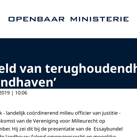
Naar de homepage van Openbaar Ministerie
eeld van terughoudendh
andhaven’
2019 | 10:06
 - landelijk coördinerend milieu officier van justitie -
komst van de Vereniging voor Milieurecht op
er. Hij zei dit bij de presentatie van de Essaybundel
 de landbouw: falend omgevingsrecht en mogelijke