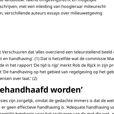
schrijven, met een inleiding van hoogleraar milieurecht
, verschillende auteurs essays over milieuwetgeving
ft Verschuuren dat ‘alles overziend een teleurstellend beeld 
t en handhaving’. (1) Dat is hetzelfde wat de commissie M
e in het rapport ‘De tijd is rijp’ merkt Rob de Rijck in zijn 
at ‘De handhaving op het gebied van regelgeving op het geb
nsen over laat.’ (2)
gehandhaafd worden’
ies zijn zorgelijk, omdat de gedachte immers is dat de w
r geen effectieve handhaving is. ‘Adequate handhaving va
sentiële betekenis voor het realiseren van de met die wet- 