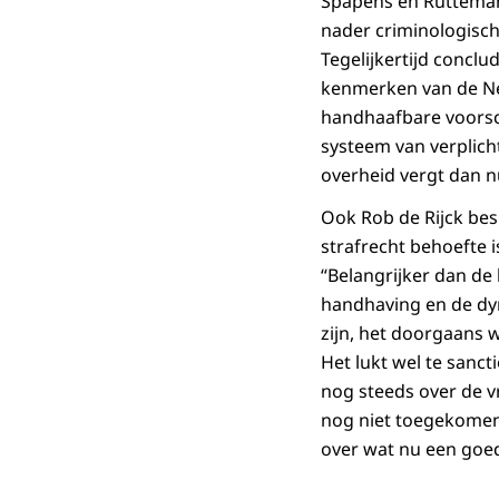
Spapens en Rutteman
nader criminologisc
Tegelijkertijd conclu
kenmerken van de Ne
handhaafbare voorsc
systeem van verplich
overheid vergt dan n
Ook Rob de Rijck besl
strafrecht behoefte is
“Belangrijker dan de k
handhaving en de dyn
zijn, het doorgaans w
Het lukt wel te sanc
nog steeds over de v
nog niet toegekomen 
over wat nu een goede