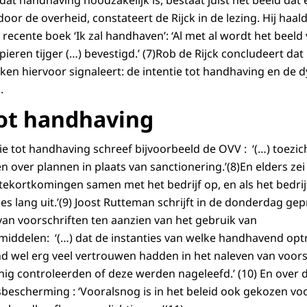
at handhaving noodzakelijk is, bestaat juist het beeld dat 
or de overheid, constateert de Rijck in de lezing. Hij haal
n recente boek ‘Ik zal handhaven’: ‘Al met al wordt het beel
ieren tijger (…) bevestigd.’ (7)Rob de Rijck concludeert dat 
aken hiervoor signaleert: de intentie tot handhaving en de 
.
tot handhaving
tie tot handhaving schreef bijvoorbeeld de OVV : ‘(…) toezi
 over plannen in plaats van sanctionering.’(8)En elders zei
 tekortkomingen samen met het bedrijf op, en als het bedrij
ies lang uit.’(9) Joost Rutteman schrijft in de donderdag g
an voorschriften ten aanzien van het gebruik van
ddelen: ‘(…) dat de instanties van welke handhavend op
 wel erg veel vertrouwen hadden in het naleven van voors
nig controleerden of deze werden nageleefd.’ (10) En over 
escherming : ‘Vooralsnog is in het beleid ook gekozen voor