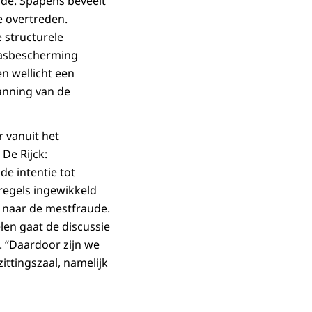
de. Spapens beveelt
 overtreden.
e structurele
wasbescherming
n wellicht een
panning van de
r vanuit het
 De Rijck:
de intentie tot
regels ingewikkeld
d naar de mestfraude.
len gaat de discussie
. “Daardoor zijn we
ittingszaal, namelijk