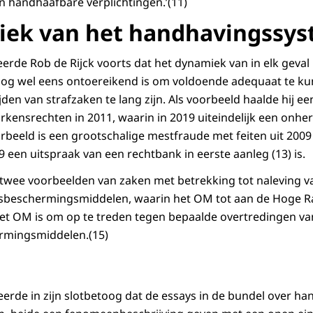
en handhaafbare verplichtingen.’(11)
iek van het handhavingssy
teerde Rob de Rijck voorts dat het dynamiek van in elk geval
nog wel eens ontoereikend is om voldoende adequaat te k
den van strafzaken te lang zijn. Als voorbeeld haalde hij e
rkensrechten in 2011, waarin in 2019 uiteindelijk een onher
orbeeld is een grootschalige mestfraude met feiten uit 2009
019 een uitspraak van een rechtbank in eerste aanleg (13) is.
twee voorbeelden van zaken met betrekking tot naleving v
sbeschermingsmiddelen, waarin het OM tot aan de Hoge R
het OM is om op te treden tegen bepaalde overtredingen van
rmingsmiddelen.(15)
eerde in zijn slotbetoog dat de essays in de bundel over ha