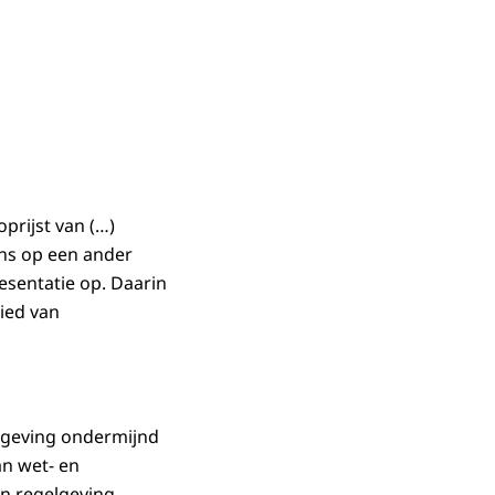
oprijst van (…)
ans op een ander
presentatie op. Daarin
ied van
etgeving ondermijnd
n wet- en
en regelgeving