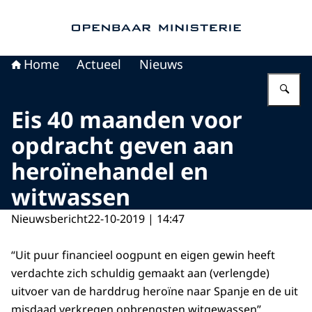
Naar de homepage van Openbaar Ministerie
Home
Actueel
Nieuws
Vu
Eis 40 maanden voor
opdracht geven aan
heroïnehandel en
witwassen
Nieuwsbericht
22-10-2019 | 14:47
“Uit puur financieel oogpunt en eigen gewin heeft
verdachte zich schuldig gemaakt aan (verlengde)
uitvoer van de harddrug heroïne naar Spanje en de uit
misdaad verkregen opbrengsten witgewassen”,