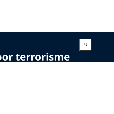
Vul in wat 
or terrorisme