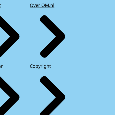
t
Over OM.nl
en
Copyright