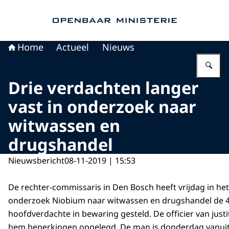
Naar de homepage van Openbaar Ministerie
Home
Actueel
Nieuws
Vu
Drie verdachten langer
vast in onderzoek naar
witwassen en
drugshandel
Nieuwsbericht
08-11-2019 | 15:53
De rechter-commissaris in Den Bosch heeft vrijdag in het
onderzoek Niobium naar witwassen en drugshandel de 4
hoofdverdachte in bewaring gesteld. De officier van justi
hem beperkingen opgelegd. De man is donderdag vanuit