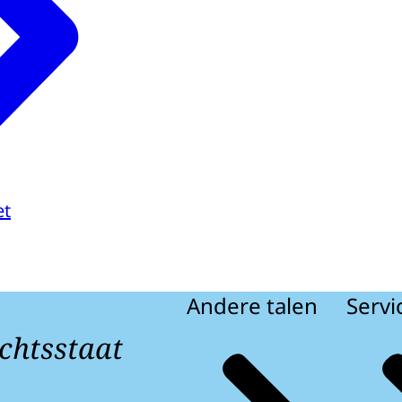
et
Andere talen
Servi
chtsstaat