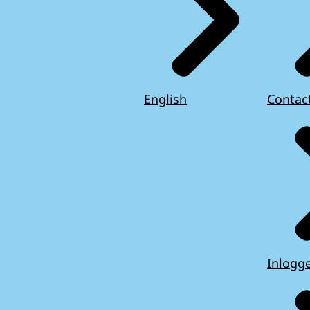
English
Contac
Inlogg