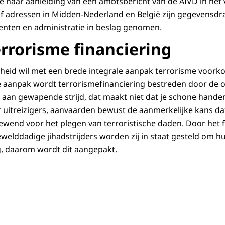
e naar aanleiding van een ambtsbericht van de AIVD in het v
f adressen in Midden-Nederland en België zijn gegevensdr
enten en administratie in beslag genomen.
rrorisme financiering
eid wil met een brede integrale aanpak terrorisme voorko
e aanpak wordt terrorismefinanciering bestreden door de o
el aan gewapende strijd, dat maakt niet dat je schone hand
uitreizigers, aanvaarden bewust de aanmerkelijke kans dat
end voor het plegen van terroristische daden. Door het f
elddadige jihadstrijders worden zij in staat gesteld om hun
ig, daarom wordt dit aangepakt.