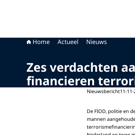
Home
Actueel
Nieuws
Zes verdachten a
financieren terro
Nieuwsbericht
11-11-
De FIOD, politie en 
mannen aangehouden 
terrorismefinancier
Nederland en twee m