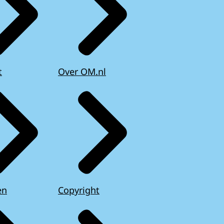
t
Over OM.nl
en
Copyright