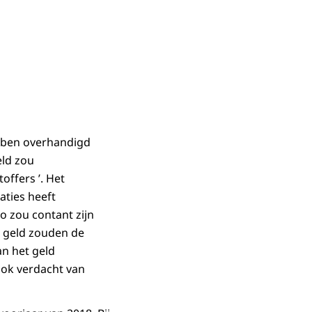
ebben overhandigd
eld zou
offers ’. Het
aties heeft
 zou contant zijn
t geld zouden de
an het geld
ook verdacht van