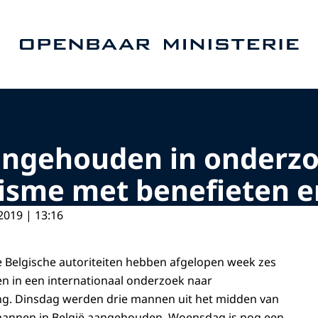
Naar de homepage van Openbaar Ministerie
angehouden in onderz
risme met benefieten e
2019 | 13:16
de Belgische autoriteiten hebben afgelopen week zes
in een internationaal onderzoek naar
ing. Dinsdag werden drie mannen uit het midden van
annen in België aangehouden. Woensdag is nog een