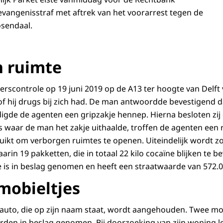
evangenisstraf met aftrek van het voorarrest tegen de
osendaal.
 ruimte
eerscontrole op 19 juni 2019 op de A13 ter hoogte van Delft 
f hij drugs bij zich had. De man antwoordde bevestigend da
igde de agenten een gripzakje hennep. Hierna besloten zij 
s waar de man het zakje uithaalde, troffen de agenten een
uikt om verborgen ruimtes te openen. Uiteindelijk wordt z
in 19 pakketten, die in totaal 22 kilo cocaïne blijken te b
 is in beslag genomen en heeft een straatwaarde van 572.0
mobieltjes
 auto, die op zijn naam staat, wordt aangehouden. Twee mob
worden in beslag genomen. Bij doorzoeking van zijn woning le