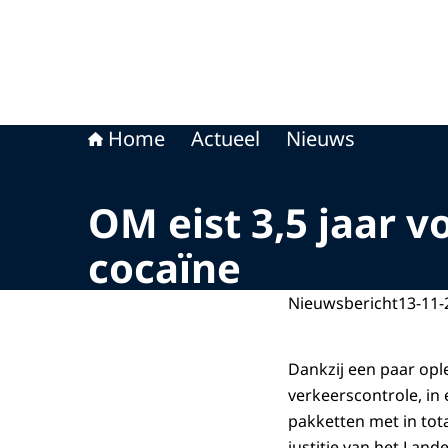
Home
Actueel
Nieuws
OM eist 3,5 jaar v
cocaïne
Nieuwsbericht
13-11-
Dankzij een paar ople
verkeerscontrole, in
pakketten met in tota
justitie van het Lan