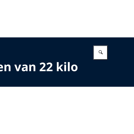
Vul in wat 
en van 22 kilo