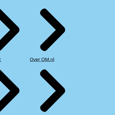
t
Over OM.nl