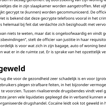
ieltjes die in zijn slaapkamer worden aangetroffen. Met vij
ijkt gecrypt te (kunnen) worden gecommuniceerd. De officie
Het is bekend dat deze gecrypte telefoons vooral in het cri
us helemaal bij feit dat verdachte zich bezighoudt met verv
 van niets te weten, maar dat is ongeloofwaardig en vindt g
evindingen”, stelt de officier van justitie in haar requisito
rdelijk is voor wat zich in zijn bagage, auto of woning bev
wat er in de ruimte zat. Er is sprake van het opzettelijk v
 geweld
rug die voor de gezondheid zeer schadelijk is en voor (gro
ebruikers plegen strafbare feiten, in het bijzonder vermoge
te voorzien. Tussen rivaliserende drugsbendes vindt veel g
atste jaren vele liquidaties gepleegd die in verband kunne
organiseerde drugshandel. Cocaïne leidt ook tot geweld in h