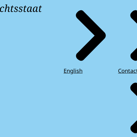
chtsstaat
English
Contac