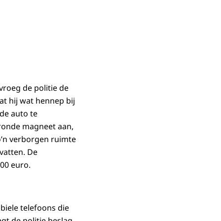
vroeg de politie de
t hij wat hennep bij
de auto te
 ronde magneet aan,
o’n verborgen ruimte
evatten. De
00 euro.
iele telefoons die
gt de politie beslag