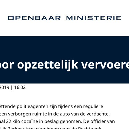
Naar de homepage van Openbaar Ministerie
oor opzettelijk vervoer
2019 | 16:02
ttende politieagenten zijn tijdens een reguliere
 een verborgen ruimte in de auto van de verdachte,
al 22 kilo cocaïne in beslag genomen. De officier van
delijk Parket eiste vanmiddag voor de Rechtbank