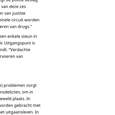
f van deze zes
r van justitie
minele circuit worden
oeren van drugs.”
een enkele steun in
ir. Uitgangspunt is
indt. “Verdachte
ervoeren van
te) problemen zorgt
nsdelicten, om in
eweld plaats. In
n worden gebracht met
et uitgaansleven. In