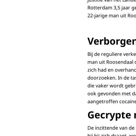
Rotterdam 3,5 jaar g
22-jarige man uit Ro
Verborgen
Bij de reguliere verk
man uit Roosendaal o
zich had en overhand
doorzoeken. In de ta
die vaker wordt gebr
ook gevonden met daar
aangetroffen cocaïne
Gecrypte 
De inzittende van de
hij bij zich draagt, 