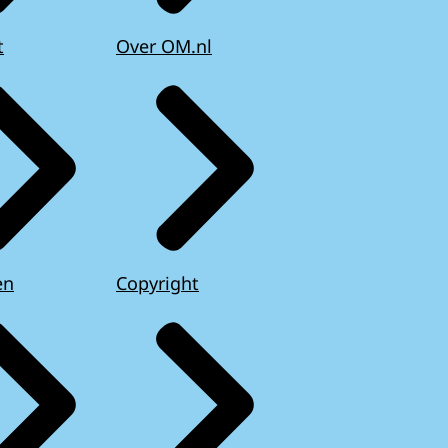
t
Over OM.nl
en
Copyright