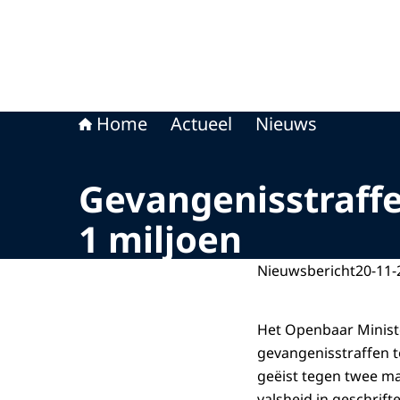
Home
Actueel
Nieuws
Gevangenisstraffe
1 miljoen
Nieuwsbericht
20-11-
Het Openbaar Minist
gevangenisstraffen 
geëist tegen twee ma
valsheid in geschrif