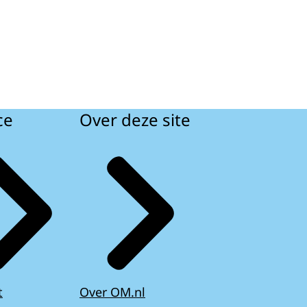
ce
Over deze site
t
Over OM.nl