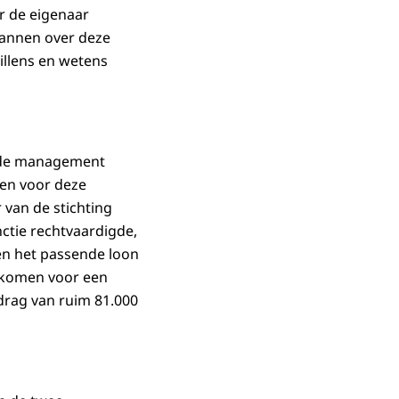
r de eigenaar
mannen over deze
willens en wetens
verde management
den voor deze
 van de stichting
ctie rechtvaardigde,
n het passende loon
e komen voor een
edrag van ruim 81.000