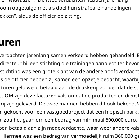
room opgetuigd met als doel hun strafbare handelingen
ekken”, aldus de officier op zitting.
turen
 verdachten jarenlang samen verkeerd hebben gehandeld. 
irecteur bij een stichting die trainingen aanbiedt ter bevo
e stichting was een grote klant van de andere hoofdverdacht
s de officier hebben zij samen een opzetje bedacht, waarbij
cturen geld werd betaald aan de drukkerij, zonder dat de sti
et OM zijn deze facturen vals omdat de producten en dienst
rij zijn geleverd. De twee mannen hebben dit ook bekend.
n gekocht voor een vastgoedproject dat een hippisch park
al zou het gaan om een bedrag van minimaal 600.000 euro.
en betaald aan zijn medeverdachte, waar weer andere vals
. Hiermee was een bedrag van vermoedelijk ruim 360.000 g