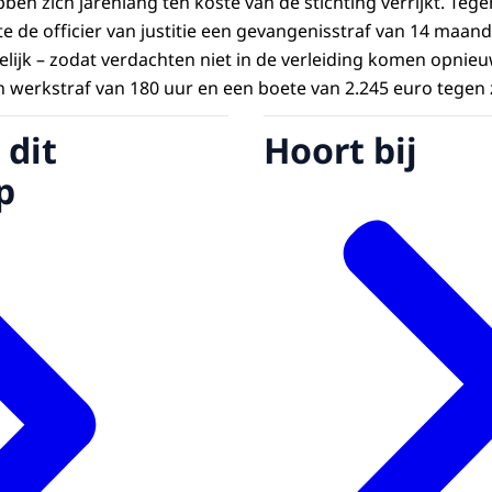
ben zich jarenlang ten koste van de stichting verrijkt. Teg
e de officier van justitie een gevangenisstraf van 14 maan
jk – zodat verdachten niet in de verleiding komen opnieuw
werkstraf van 180 uur en een boete van 2.245 euro tegen z
 dit
Hoort bij
p