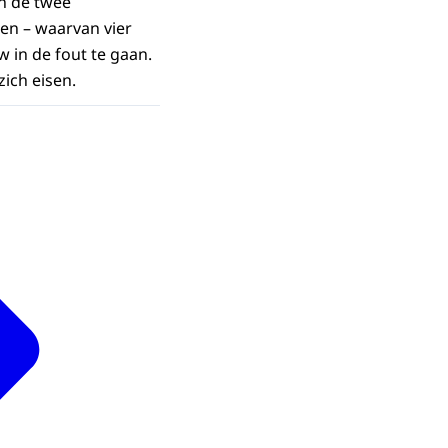
en de twee
den – waarvan vier
 in de fout te gaan.
ich eisen.