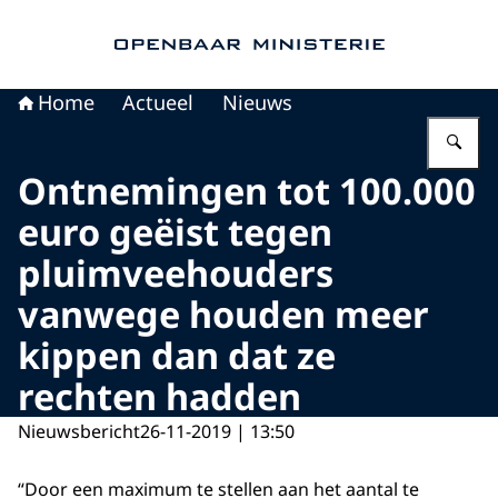
Naar de homepage van Openbaar Ministerie
Home
Actueel
Nieuws
Vu
Ontnemingen tot 100.000
euro geëist tegen
pluimveehouders
vanwege houden meer
kippen dan dat ze
rechten hadden
Nieuwsbericht
26-11-2019 | 13:50
“Door een maximum te stellen aan het aantal te