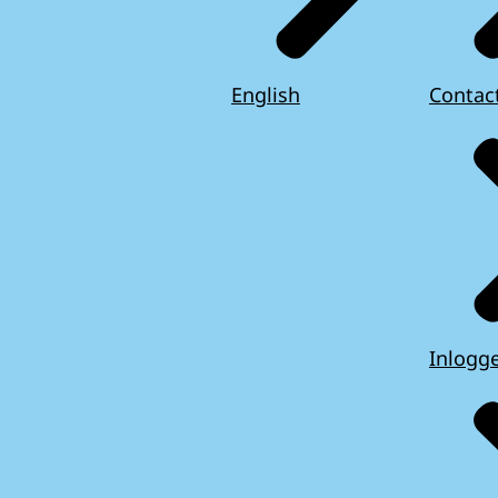
English
Contac
Inlogg