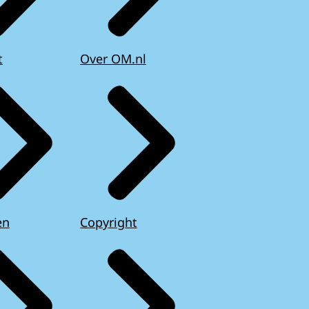
t
Over OM.nl
en
Copyright