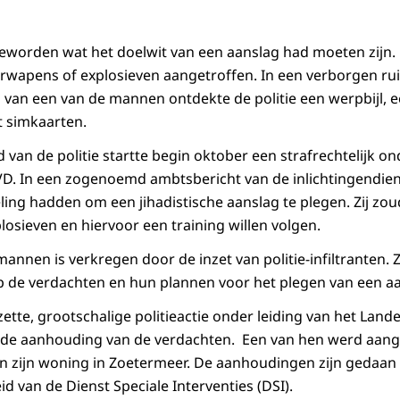
 geworden wat het doelwit van een aanslag had moeten zijn. E
rwapens of explosieven aangetroffen. In een verborgen ru
 van een van de mannen ontdekte de politie een werpbijl, e
t simkaarten.
 van de politie startte begin oktober een strafrechtelijk 
VD. In een zogenoemd ambtsbericht van de inlichtingendien
ing hadden om een jihadistische aanslag te plegen. Zij zou
losieven en hiervoor een training willen volgen.
mannen is verkregen door de inzet van politie-infiltranten.
op de verdachten en hun plannen voor het plegen van een a
tte, grootschalige politieactie onder leiding van het Landel
e aanhouding van de verdachten. Een van hen werd aang
n zijn woning in Zoetermeer. De aanhoudingen zijn gedaan
d van de Dienst Speciale Interventies (DSI).