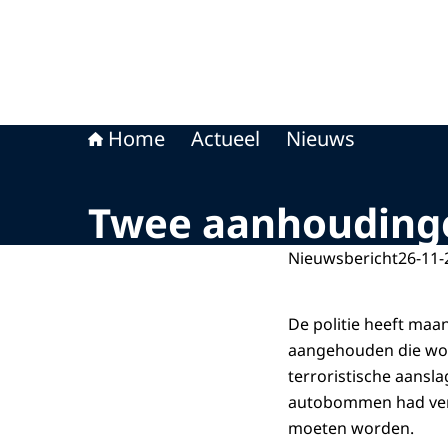
Home
Actueel
Nieuws
Twee aanhoudinge
Nieuwsbericht
26-11-
De politie heeft maa
aangehouden die wor
terroristische aansl
autobommen had verm
moeten worden.